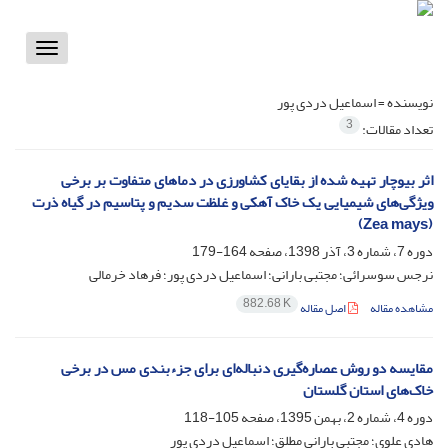
Toggle
vigation
نویسنده =
اسماعیل دردی پور
3
تعداد مقالات:
اثر بیوچار تهیه شده از بقایای کشاورزی در دماهای متفاوت بر برخی
ویژگی‌های شیمیایی یک خاک آهکی و غلظت سدیم و پتاسیم در گیاه ذرت
(Zea mays)
دوره 7، شماره 3، آذر 1398، صفحه
164-179
نرجس سوسرائی؛ مجتبی بارانی؛ اسماعیل دردی پور؛ فرهاد خرمالی
882.68 K
مشاهده مقاله
اصل مقاله
مقایسه دو روش عصاره‌گیری دنباله‌ای برای جزءبندی مس در برخی
خاک‌های استان گلستان
دوره 4، شماره 2، بهمن 1395، صفحه
105-118
هادی علوی؛ مجتبی بارانی مطلق؛ اسماعیل دردی پور