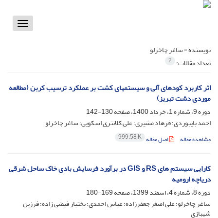
Toggle
vigation
نویسنده =
ساغر چاخرلو
2
تعداد مقالات:
اثر کاربرد کودهای آلی و سیستم‏های کشت بر عملکرد ترسیب کربن (مطالعه
موردی دشت تبریز)
دوره 9، شماره 1، خرداد 1400، صفحه
130-142
احمد بایبوردی؛ فرهاد مشیری؛ علی کلانتری اسکویی؛ ساغر چاخرلو
999.58 K
مشاهده مقاله
اصل مقاله
کارایی سیستم های RS و GIS در برآورد فرسایش بادی خاک ساحل شرقی
دریاچه ارومیه
دوره 8، شماره 4، اسفند 1399، صفحه
169-180
ساغر چاخرلو؛ علی اصغر جعفرزاده؛ عباس احمدی؛ بختیار فیضی زاده؛ فرزین
شهبازی