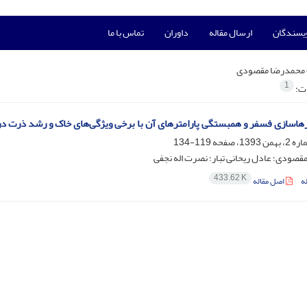
ویسندگان
ارسال مقاله
داوران
تماس با ما
محمدرضا مقصودی
1
ات:
ازی فسفر و همبستگی پارامترهای آن با برخی ویژگی‌های خاک و رشد ذرت در چند خاک‎ آهکی استان آذر
119-134
صودی؛ عادل ریحانی تبار؛ نصرت اله نجفی
433.62 K
ه
اصل مقاله