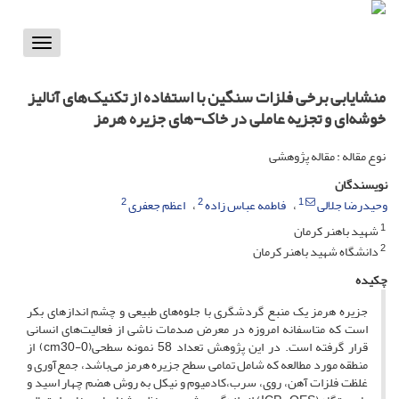
Toggle
vigation
منشایابی برخی فلزات سنگین با استفاده از تکنیک‌های آنالیز
خوشه‌ای و تجزیه عاملی در خاک-های جزیره هرمز
نوع مقاله : مقاله پژوهشی
نویسندگان
2
2
1
وحیدرضا جلالی
فاطمه عباس زاده
اعظم جعفری
1
شهید باهنر کرمان
2
دانشگاه شهید باهنر کرمان
چکیده
جزیره هرمز یک منبع گردشگری با جلوه‌های طبیعی و چشم اندازهای بکر
است که متاسفانه امروزه در معرض صدمات ناشی از فعالیت‌های انسانی
قرار گرفته است. در این پژوهش تعداد 58 نمونه سطحی(cm30-0) از
منطقه مورد مطالعه که شامل تمامی سطح جزیره هرمز می‌باشد، جمع‌آوری و
غلظت فلزات آهن، روی، سرب،کادمیوم و نیکل به روش هضم چهار اسید و