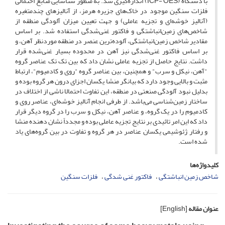
با دستگاه (ICP- OES) اندازه‌گیری شد. به منظور شناسایی منابع احتمالی
فلزات سنگین موجود در خاک‌های جزیره هرمز، از آنالیزهای چندمتغیره
(آنالیز خوشه‌ای و تجزیه عاملی) و جهت تعیین میزان آلودگی منطقه از
شاخص‌های زمین‌انباشتگی و فاکتور غنی‌شدگی استفاده شد. بر اساس
مقادیر شاخص زمین‌انباشتگی، آلوده‌ترین عنصر در منطقه موردنظر آهن، و
بر اساس فاکتور غنی‌شدگی نیز آهن در محدوده بسیار غنی‌شده قرار
داشت. نتایج حاصل از تجزیه عاملی نشان داد که بین تک تک عناصر گروه
"آهن، نیکل و سرب" و همچنین، بین عناصر گروه "روی و کادمیوم"، ارتباط
مثبت و بالایی وجود دارد که بیانگر منشا یکسان اجزای درون هر گروه بوده و
بدلیل نبود آلودگی صنعتی در منطقه، این تفاوت احتمالا ناشی از اختلاف در
ساختار زمین‌شناسی می‌باشد. از طرفی انجام آنالیز خوشه‌ای، عناصر روی و
کادمیوم را در یک گروه، و عناصر آهن، نیکل و سرب را در گروه دیگر قرار
داد که این امر تائیدی بر نتایج تجزیه عاملی بوده و مجدداً نشان دهنده منشا
و رفتار ژئوشیمی یکسان عناصر در هر گروه و تفاوت در بین گروه‌های یاد
شده است.
کلیدواژه‌ها
شاخص زمین انباشتگی
فاکتور غنی شدگی
فلزات سنگین
عنوان مقاله
[English]