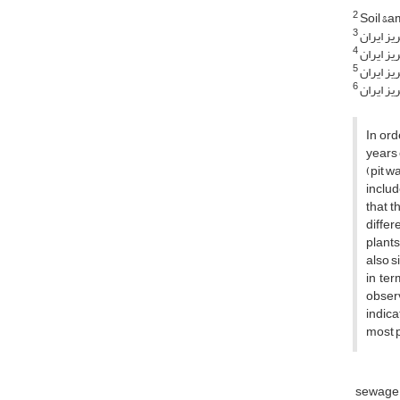
2
Soil &a
3
ز ایران
4
ز ایران
5
ز ایران
6
ز ایران
In ord
years 
(pit w
includ
that t
differ
plants
also s
in ter
observ
indic
most p
sewage