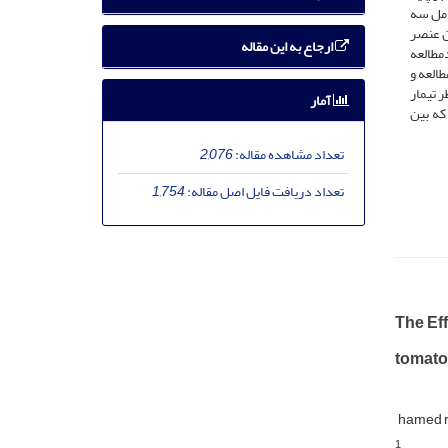
امل سه
یزان عنصر
ارجاع به این مقاله
مطالعه
العه و
 تیمار
آمار
که بین
تعداد مشاهده مقاله:
2,076
تعداد دریافت فایل اصل مقاله:
1,754
The Eff
tomatoe
hamed 
1