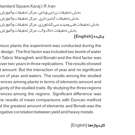
andard Square, Karaj, I.R.Iran
بخش تحقیقات زراعی وباغی ،مرکز تحقیقات وآموزش ک
بخش تحقیقات آبخیزداری ، مرکز تحقیقات وآموزش ک
بخش تحقیقات فنی ومهندسی کشاورزی، مرکز تحقیقات وآموزش کشا
بخش تحقیقات خاک وآب، مرکز تحقیقات وآموزش کش
چکیده
[English]
rious plants, the experiment was conducted during the
esign. The first factor was included two levels of water
(Tabriz, Maragheh, and Bonab) and the third factor was
over two years in three replications. The results showed
 amount. But the interaction of year and no significant
tion of year and waters. The results among the studied
fferences among plants in terms of elements amount and
ority of the studied traits. By studying the three regions
erences among the regions. Significant difference was
n. The results of mean comparisons with Duncan method
ad the greatest amount of elements and Bonab was the
negative correlation between yield and heavy metals.
کلیدواژه‌ها
[English]