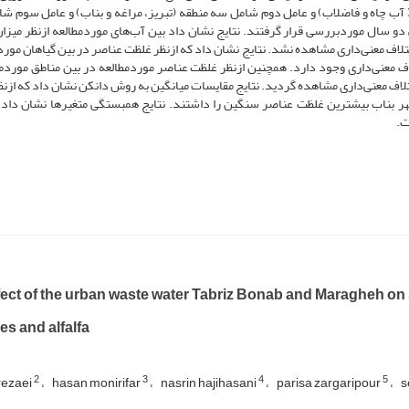
آب چاه و فاضلاب) و عامل دوم شامل سه منطقه (تبریز، مراغه و بناب) و عامل سوم ش
جه) بود. 36 تیمار در سه تکرار طی دو سال موردبررسی قرار گرفتند. نتایج نشان داد بین آب‌های موردمطالعه ازنظر م
اختلاف معنی‌داری مشاهده نشد. نتایج نشان داد که ازنظر غلظت عناصر در بین گیاهان مورد
لاف معنی‌داری وجود دارد. همچنین ازنظر غلظت عناصر موردمطالعه در بین مناطق موردمط
لاف معنی‌داری مشاهده گردید. نتایج مقایسات میانگین به روش دانکن نشان داد که ازنظر
قه شهر بناب بیشترین غلظت عناصر سنگین را داشتند. نتایج همبستگی متغیرها نشان داد 
ت.
ect of the urban waste water Tabriz Bonab and Maragheh on so
s and alfalfa
2
3
4
5
rezaei
hasan monirifar
nasrin hajihasani
parisa zargaripour
s