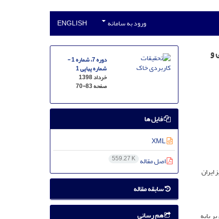
ورود به سامانه
ENGLISH
 و
دوره 7، شماره 1 -
شماره پیاپی 1
خرداد 1398
صفحه
70-83
فایل ها
XML
559.27 K
اصل مقاله
 ایران
سابقه مقاله
هم رسانی
 1393 و 1394 به‌صورت فاکتوریل بر پایه