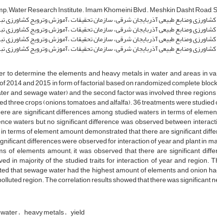
mp; Water Research Institute. Imam Khomeini Blvd., Meshkin Dasht Road, St
شاورزی ومنابع طبیعی آذربایجان شرقی، سازمان تحقیقات ،آموزش وترویج کشاورزی تبری
شاورزی ومنابع طبیعی آذربایجان شرقی، سازمان تحقیقات ،آموزش وترویج کشاورزی تبری
ورزی ومنابع طبیعی آذربایجان شرقی، سازمان تحقیقات ،آموزش وترویج کشاورزی تبری
اورزی ومنابع طبیعی آذربایجان شرقی، سازمان تحقیقات ،آموزش وترویج کشاورزی تبری
er to determine the elements and heavy metals in water and areas in va
of 2014 and 2015 in form of factorial based on randomized complete block d
ater and sewage water) and the second factor was involved three regions 
ed three crops (onions, tomatoes and alfalfa). 36 treatments were studied 
here are significant differences among studied waters in terms of element
ence waters but no significant difference was observed between interac
 in terms of element amount demonstrated that there are significant di
ignificant differences were observed for interaction of year and plant in maj
ms of elements amount; it was observed that there are significant diff
ed in majority of the studied traits for interaction of year and regio
ated that sewage water had the highest amount of elements and onion h
olluted region. The correlation results showed that there was significant 
 water
heavy metals
yield