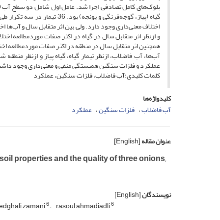
بلوک‌های کامل تصادفی اجرا شد. عامل اول شامل دو سطح آب ( 
گیاه (پیاز، گوجه‌فرنگی و یون
اختلاف معنی‌داری وجود دارد. ولی بین اثر متقابل سال و آب‌ها 
و ازنظر اثر متقابل سال در گیاه در اکثر صفات موردمطالعه اخت
همچنین اثر متقابل سال در منطقه در اکثر صفات موردمطالعه اخت
آب‌ها، آب فاضلاب، ازنظر تیمار گیاه، گیاه پیاز و ازنظر منط
عملکرد و فلزات سنگین همبستگی منفی و معنی‌داری وجود داش
کلمات کلیدی:آب فاضلاب، فلزات سنگین، عملکرد
کلیدواژه‌ها
آب فاضلاب
فلزات سنگین
عملکرد
عنوان مقاله
[English]
il properties and the quality of three onions,
نویسندگان
[English]
6
6
edghali zamani
rasoul ahmadiadli