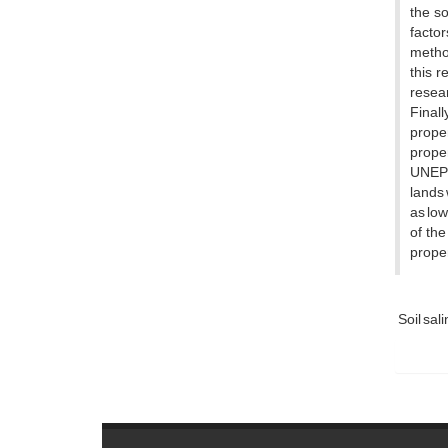
the so
factor
method
this r
resear
Finall
proper
proper
UNEP a
lands 
as low
of the
proper
Soil sali