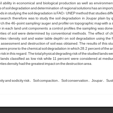
il ability in economical and biological production as well as environmenta
s of soil degradation and determination of regional solutions has an importa
s in studying the soil degradation is FAO/ UNEP method that studies diffe
esearch, therefore, was to study the soil degradation in Joupar plain 
ch, the 46-point sampling (auger and profile) on topographic map with a s
y, in each land unit components, a control profiles, the sampling was done
ties of soil were determined by conventional methods. The effect of chem
ties (density, soil and water table depth) on soil degradation using the
ssessment and destruction of soil was obtained. The results of this stud
were prone to the chemical soil degradation in which 28.2 percent of the ar
 risk in this regard. The total physical degrading risk of the studied lands
 lands classified as low risk while 11 percent were considered at medium
ties density had the greatest impact on the destruction area.
nity and sodicity risk
Soil compaction
Soil conservation
Joupar
Sust