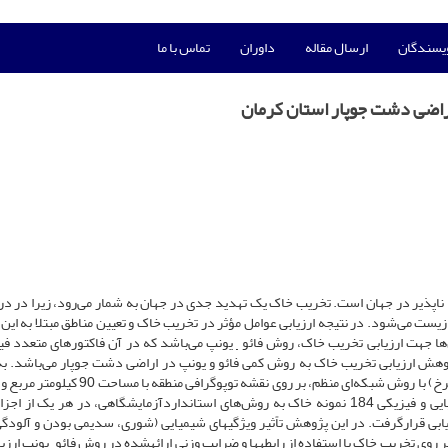
ویسندگان
ارسال مقاله
داوران
تماس با ما
اراضی دشت جوپار استان کرمان
 ناپذیر در جهان است. تخریب خاک یک تهدید جدی در جهان به شمار می‌رود، زیرا در د
یست می‌شود. در نتیجه ارزیابی عوامل مؤثر در تخریب خاک و تعیین مناطق مبتلا به این
ها جهت ارزیابی تخریب خاک، روش فائو
یونپ می‌باشد که در آن فاکتورهای متعدد فی
–
ژوهش ارزیابی تخریب خاک به روش کمی فائو و یونپ در اراضی دشت جوپار می‌باشد. ب
منظور، ابتدا محل 46 نقطه نمونه‌برداری (شامل 16 مته و 30 خاکرخ) با روش شبکه‌ای منظم، بر روی نقشه ت
1:25000 تعیین شدند. درنهایت پس از تعیین ویژگی­های شیمیایی و فیزیکی 184 نمونه خاک به روش‌های استانداردآزمایشگاهی، در هر یک 
یابی قرارگرفت. در این پژوهش تاًثیر ویژگی­های شیمیایی (شوری، سدیمی بودن و آلودگی 
 روی تخریب خاک با استفاده از رابطه­ها و ضرایب وزنی ارائه­شده در روش فائو
یونپ ارزی
–