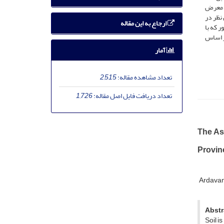
هند، در معرض
خیلی زیاد و 11 درصد اراضی از این نظر در
ارجاع به این مقاله
 که با
ر اساس
آمار
تعداد مشاهده مقاله:
2,515
تعداد دریافت فایل اصل مقاله:
1,726
The As
Provin
Ardavan
Abstr
Soil i