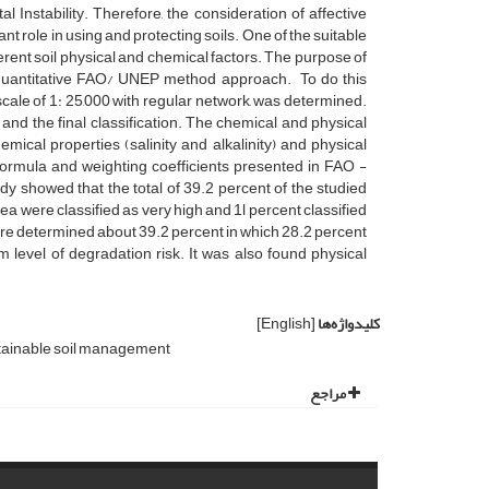
l Instability. Therefore, the consideration of affective
nt role in using and protecting soils. One of the suitable
rent soil physical and chemical factors. The purpose of
by quantitative FAO/ UNEP method approach. To do this
cale of 1: 25,000 with regular network, was determined.
 and the final classification. The chemical and physical
ical properties (salinity and alkalinity) and physical
 formula and weighting coefficients presented in FAO -
y showed that the total of 39.2 percent of the studied
ea were classified as very high and 1l percent classified
 were determined about 39.2 percent in which 28.2 percent
 level of degradation risk. It was also found physical
کلیدواژه‌ها
[English]
ainable soil management
مراجع