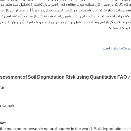
و خطر تخریب خاک منطقه به­دست آمد. نتایج ارزیابی مشخص کرد که 2/39 درصد از کل منطقه مورد مطالعه که اراضی قابل کشت را تشکیل می­د
خطر تخریب اراضی قرارگرفته­اند؛ به­طوری­که 2/28 درصد کل منطقه به­دلیل خطرات تخریب شیمیایی در کلاس تخریب 
ت که در ایجاد خطر تخریب شیمیایی عامل شوری ایجادشده ناشی از سازند زمین­شناسی شور
یب فیزیکی اراضی منطقه نیز عامل تراکم در اثر چرای بی­رویه دام­ها مؤثرترین ­عامل ب
قه­بندی شدند.
ریت پایدار اراضی
sessment of Soil Degradation Risk using Quantitative FAO 
ce
 Kamali
act
s the main nonrenewable natural source in the world. Soil degradation is