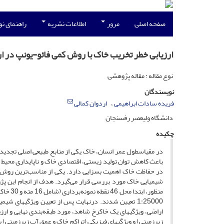
صفحه اصلی
مرور
اطلاعات نشریه
راهنمای ن
ارزیابی خطر تخریب خاک با روش کمی فائو-یونپ در 
نوع مقاله : مقاله پژوهشی
نویسندگان
فریده سادات ابراهیمی
اردوان کمالی
دانشگاه ولیعصر رفسنجان
چکیده
در مقیاس­طول عمر انسان، خاک یکی از منابع طبیعی اصلی تجدید
باعث کاهش توان تولید زیستی، اقتصادی خاک و ناپایداری محیط ز
در حفاظت خاک اهمیت بسزایی دارد. یکی از مناسب‌ترین روش‌
شیمیایی خاک مورد بررسی قرار می‌گیرد. هدف از انجام این پ
اراضی، ویژگی­های یک خاکرخ شاهد، مورد طبقه‌بندی نهایی و ارز
زیرزمینی) و ویژگی­های فیزیکی (تراکم خاک و عمق آب زیرزمینی) بر