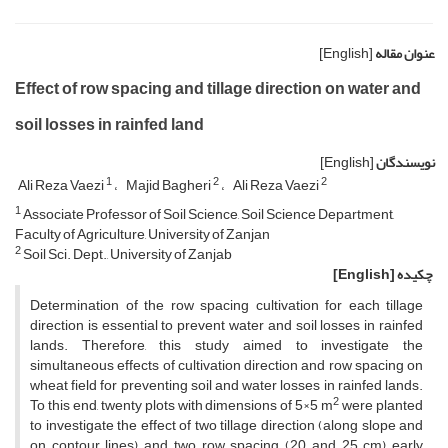
عنوان مقاله
[English]
Effect of row spacing and tillage direction on water and
soil losses in rainfed land
نویسندگان
[English]
1
2
2
Ali Reza Vaezi
Majid Bagheri
Ali Reza Vaezi
1
Associate Professor of Soil Science, Soil Science Department,
Faculty of Agriculture, University of Zanjan
2
Soil Sci. Dept., University of Zanjab
چکیده
[English]
Determination of the row spacing cultivation for each tillage
direction is essential to prevent water and soil losses in rainfed
lands. Therefore, this study aimed to investigate the
simultaneous effects of cultivation direction and row spacing on
wheat field for preventing soil and water losses in rainfed lands.
2
To this end, twenty plots with dimensions of 5×5 m
were planted
to investigate the effect of two tillage direction (along slope and
on contour lines) and two row spacing (20 and 25 cm) early