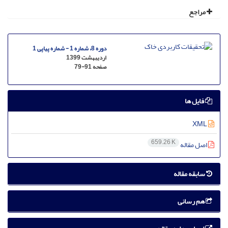
مراجع
دوره 8، شماره 1 - شماره پیاپی 1
اردیبهشت 1399
صفحه
79-91
فایل ها
XML
659.26 K
اصل مقاله
سابقه مقاله
هم رسانی