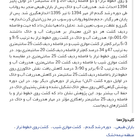
و روی خطوط تراز) و دو فاصله ردیف (20 و 25 سانتی­متر) در اوایل پاییز
1394 احداث شد. هدررفت آب و خاک پس از باران طبیعی منجر به رواناب
طی دوره رشد گندم (از مهر 1394 تا تیر 1395) اندازه­گیری شد. پس از
پایان هر رگبار، حجم مخلوط رواناب و رسوب در مخزن انتهای کرت اندازه­
گیری و غلظت رسوب تعیین شد. تحلیل داده­ها نشان داد که جهت و فاصله
ردیف کشت هر دو اثری معنی­دار بر هدررفت آب و خاک داشتند
(001/0>p). هدررفت آب و خاک در کشت روی خطوط تراز به ترتیب 9/5 و
5/3 برابر کم‌تر از کشت موازی شیب و در فاصله ردیف کشت 25 سانتی­متری
به ترتیب 47 و 34 درصد کم‌تر از فاصله ردیف کشت 20 سانتی­متری بود. در
کشت روی خطوط تراز با فاصله ردیف کشت 25 سانتی‌متری در مقایسه با
کشت موازی شیب با فاصله ردیف کشت 20 سانتی‌متری، هدررفت آب و
خاک به ترتیب 6/2 برابر و 3/90 درصد کاهش یافت. نقش خاکورزی روی
خطوط تراز با فاصله ردیف کشت 25 سانتی­متر در کاهش هدررفت آب و خاک
در اوایل دوره کشت (آبان) بیش‌تر از دوره­های دیگر بود. در این دوره
پوشش گیاهی کافی روی سطح خاک تشکیل نشده و نقش پشته­های خاک در
حفظ آب بیشتر بود. این پژوهش نشان داد که کشت روی خطوط تراز و با
فاصله ردیف 25 سانتی­متر راهکاری مؤثر در مهار هدررفت آب و خاک در
کشتزارهای دیم است.
کلیدواژه‌ها
باران طبیعی
دوره رشد گندم
کشت موازی شیب
کشت روی خطوط تراز
منطقه نیمه‌خشک