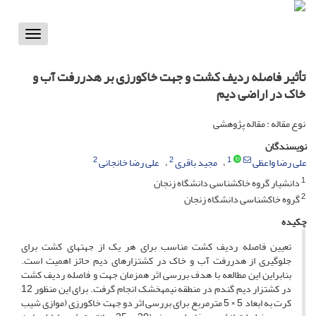
Toggle
vigation
تأثیر فاصله ردیف کشت و جهت خاکورزی بر هدررفت آب و
خاک در اراضی دیم
نوع مقاله : مقاله پژوهشی
نویسندگان
2
2
1
علی رضا واعظی
مجید باقری
علی رضا خانجانی
1
دانشیار گروه خاکشناسی دانشگاه زنجان
2
گروه خاکشناسی دانشگاه زنجان
چکیده
تعیین فاصله ردیف کشت مناسب برای هر یک از جهت­های کشت برای
جلوگیری از هدررفت آب و خاک در کشتزارهای دیم حائز اهمیت است.
بنابراین این مطالعه با هدف بررسی اثر هم­زمان جهت­ و فاصله ردیف کشت
در کشتزار دیم گندم در منطقه نیمه­خشک انجام گرفت. برای این منظور 12
کرت به ابعاد 5 × 5 مترمربع برای بررسی اثر دو جهت خاکورزی (موازی شیب