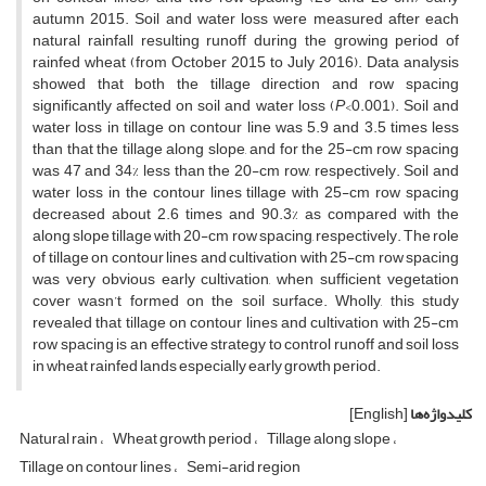
autumn 2015. Soil and water loss were measured after each
natural rainfall resulting runoff during the growing period of
rainfed wheat (from October 2015 to July 2016). Data analysis
showed that both the tillage direction and row spacing
significantly affected on soil and water loss (
P
<0.001). Soil and
water loss in tillage on contour line was 5.9 and 3.5 times less
than that the tillage along slope, and for the 25-cm row spacing
was 47 and 34% less than the 20-cm row, respectively. Soil and
water loss in the contour lines tillage with 25-cm row spacing
decreased about 2.6 times and 90.3% as compared with the
along slope tillage with 20-cm row spacing, respectively. The role
of tillage on contour lines and cultivation with 25-cm row spacing
was very obvious early cultivation, when sufficient vegetation
cover wasn’t formed on the soil surface. Wholly, this study
revealed that tillage on contour lines and cultivation with 25-cm
row spacing is an effective strategy to control runoff and soil loss
in wheat rainfed lands especially early growth period.
کلیدواژه‌ها
[English]
Natural rain
Wheat growth period
Tillage along slope
Tillage on contour lines
Semi-arid region