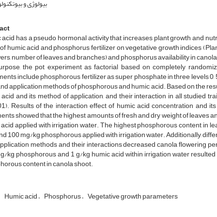
بیولوژی و بیوتکنو
act
acid has a pseudo hormonal activity that increases plant growth and nutrien
 of humic acid and phosphorus fertilizer on vegetative growth indices (Pla
wers, number of leaves and branches) and phosphorus availability in canola
purpose, the pot experiment as factorial based on completely randomi
ents include phosphorous fertilizer as super phosphate in three levels 0, 5
nd application methods of phosphorous and humic acid. Based on the result
acid and its method of application, and their interaction in all studied tr
1). Results of the interaction effect of humic acid concentration and 
ents showed that the highest amounts of fresh and dry weight of leaves
acid applied with irrigation water. The highest phosphorous content in l
nd 100 mg/kg phosphorous applied with irrigation water. Additionally, dif
application methods and their interactions decreased canola flowering pe
/kg phosphorous and 1 g/kg humic acid within irrigation water resulted
orous content in canola shoot.
Humic acid
Phosphorus
Vegetative growth parameters