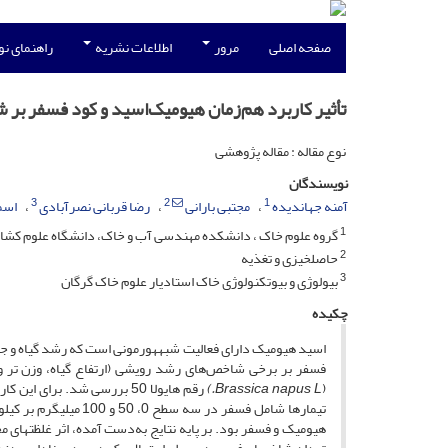
صفحه اصلی
مرور
اطلاعات نشریه
راهنمای ن
تأثیر کاربرد هم‌زمان هیومیک‌اسید و کود فسفر بر
نوع مقاله : مقاله پژوهشی
نویسندگان
3
2
1
آمنه جهاندیده
مجتبی بارانی
رضا قربانی نصرآبادی
اسم
1
گروه علوم خاک ، دانشکده مهندسی آب و خاک، دانشگاه علوم کشاورز
2
حاصلخیزی و تغذیه
3
بیولوژی و بیوتکنولوژی خاک استادیار علوم خاک گرگان
چکیده
اسید هیومیک دارای فعالیت شبه­هورمونی است که رشد گیاه و جذ
فسفر بر برخی شاخص‌های رشد رویشی (ارتفاع گیاه، وزن تر و
Brassica napus L.)
(
هیومیک و فسفر بود. بر پایه نتایج به‌دست آمده، اثر غلظت­های