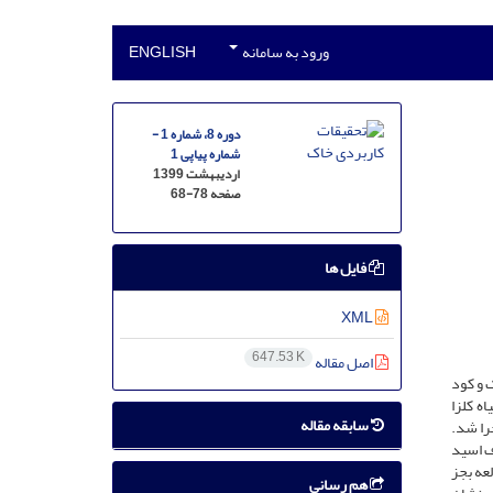
ورود به سامانه
ENGLISH
دوره 8، شماره 1 -
شماره پیاپی 1
اردیبهشت 1399
صفحه
68-78
فایل ها
XML
647.53 K
اصل مقاله
 و کود
ه کلزا
سابقه مقاله
رار به‌صورت گلدانی اجرا شد.
گرم خاک و روش مصرف اسید
عه بجز
هم رسانی