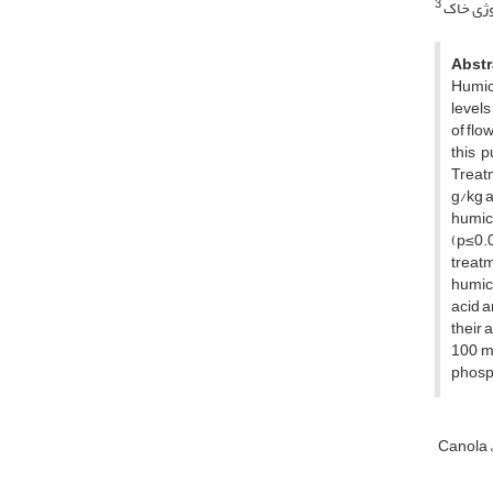
3
لوژی خاک
Abstr
Humic 
levels
of flo
this 
Treatm
g/kg a
humic 
(p≤0.0
treatm
humic 
acid a
their 
100 mg
phosph
Canola