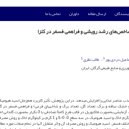
ویسندگان
ارسال مقاله
داوران
تماس با ما
 شاخص‌های رشد رویشی و فراهمی فسفر در کلزا
1
1
اعیل دردی پور
طالب نظری
ی و منابع طبیعی گرگان، ایران
ب عناصر غذایی را افزایش می­دهد. در این پژوهش، تأثیر کاربرد هم‌زمان اسید هیومیک
 خشک ساقه و برگ، تعداد گل، تعداد برگ و شاخه­های فرعی) و فراهمی فسفر در گیا
رقم هایولا 50 بررسی شد. برای این کار، آزمایشی به‌صورت فاکتوریل در قالب طرح کاملاً تصادفی با 3 تک
تیمارها شامل فسفر در سه سطح 0، 50 و 100 میلی­گرم بر کیلوگرم خاک و اسید هیومیک در سه سطح 0، 5/0 و 1 گرم بر کیلو
 مختلف فسفر، اسید هیومیک و روش مصرف آن و اثر متقابل آن­ها در تمام صفات مورد مطال