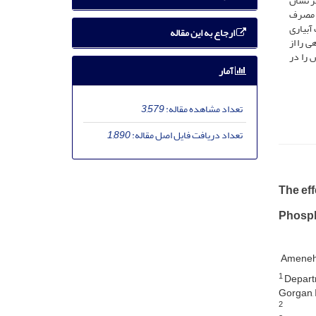
ر نشان
سید هیومیک بر کیلوگرم مصرف
م همراه با آب آبیاری
ارجاع به این مقاله
ی را از
 افزایش را در
آمار
تعداد مشاهده مقاله:
3,579
تعداد دریافت فایل اصل مقاله:
1,890
The ef
Phosph
Ameneh
1
Departm
Gorgan, 
2