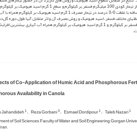
. نتایج اثر متقابل سطوح اسید هیومیک و روش های کاربرد آن در حضور تیمارهای فسف
داد که بیشترین مقادیر در صفات وزن تر و خشک برگ و ساقه از تیمار کودی 100 میلی­گرم فسفر بر کیلوگرم و سطح 1 گرم ا
همراه با آب آبیاری به­دست آمد. بیشترین غلظت فسفر برگ و ساقه با غلظت 3/0 درصد در تیمار مصرف 1 گرم اسید هیومیک بر کیلوگر
ن غلظت­های مختلف فسفر، اسید هیومیک و روش مصرف آن و اثر متقابل آن­ها طول دوره گل‌ده
144 روز به 93 روز کاهش داد. مصرف ترکیبی 100 میلی­گرم فسفر بر کیلوگرم و 1 گرم اسید هیومیک بر کیلوگرم همراه آب آبیاری بیشترین
ت.
fects of Co-Application of Humic Acid and Phosphorous Ferti
orous Availability in Canola
1
3
1
1
 Jahandideh
Reza Gorbani
Esmael Dordipour
Taleb Nazari
ent of Soil Sciences, Faculty of Water and Soil Engineering, Gorgan Univer
Iran.