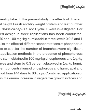
چکیده
[English]
t uptake. In the present study, the effects of different
nt height, Fresh and dry weight of stem and leaf, number
 (
Brassica napus L.)
cv. Hyola 50 were investigated. For
zed design in three replications has been conducted.
0 and 100 mg/kg, humic acid in three levels 0, 0.5 and 1
s, the effect of different concentrations of phosphorus,
aits, except for the number of branches, were significant
its application methods in the presence of phosphorous
 and stem obtained in 100 mg/kg phosphorous and 1 g/kg
eaves and stem by 0.3 percent observed in 1 g/kg humic
ferent concentrations of phosphorous and humic acid and
riod from 144 days to 93 days. Combined application of
 in maximum increase in vegetative growth indices and
کلیدواژه‌ها
[English]
مراجع