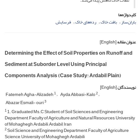
تلفات خاک کاهش پیدا می‌کند.
کلیدواژه‌ها
باران‌ساز
بافت خاک
رده‌های خاک
فرسایش
عنوان مقاله
[English]
Determining the Effect of Soil Properties on Runoff and
Sediment at Suborder Level Using Principal
Components Analysis (Case Study: Ardabil Plain)
نویسندگان
[English]
1
2
Fatemeh Agha-Alizadeh
Ayda Abbasi-Kalo
3
Abazar Esmali- ouri
1
1. Graduated Ms.C Student, of Soil Sciences and Engineering
Department, Faculty of Agriculture and Natural Resources, University
of Mohaghegh Ardabili, Ardabil, Iran
2
Soil Science and Engineering Department, Faculty of Agriculture
Science, University of Mohaghegh Ardabili