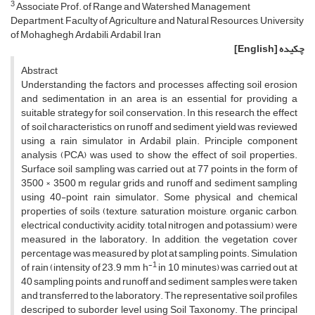
3
Associate Prof. of Range and Watershed Management
Department, Faculty of Agriculture and Natural Resources, University
of Mohaghegh Ardabili, Ardabil, Iran
چکیده
[English]
Abstract
Understanding the factors and processes affecting soil erosion
and sedimentation in an area is an essential for providing a
suitable strategy for soil conservation. In this research, the effect
of soil characteristics on runoff and sediment yield was reviewed
using a rain simulator in Ardabil plain. Principle component
analysis (PCA) was used to show the effect of soil properties.
Surface soil sampling was carried out at 77 points in the form of
3500 × 3500 m regular grids and runoff and sediment sampling
using 40-point rain simulator. Some physical and chemical
properties of soils (texture, saturation moisture, organic carbon,
electrical conductivity, acidity, total nitrogen and potassium) were
measured in the laboratory. In addition, the vegetation cover
percentage was measured by plot at sampling points. Simulation
-1
of rain (intensity of 23.9 mm h
in 10 minutes) was carried out at
40 sampling points and runoff and sediment samples were taken
and transferred to the laboratory. The representative soil profiles
descriped to suborder level using Soil Taxonomy. The principal