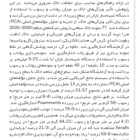
در ارائه راهکارهای مناسب برای حفاظت خاک ضروری می‌باشد. در این
پژوهش، تأثیر ویژگی‌های خاک بر میزان رواناب و رسوب با استفاده از
دستگاه شبیه‌ساز باران در سطح زیر‌رده، در دشت اردبیل بررسی گردید و
برای بیان تأثیر ویژگی‌های خاک، از تجزیه و تحلیل مؤلفه‌های اصلی (PCA)
استفاده شد. 77 نمونه خاک سطحی با روش شبکه‌های منظم (3500×3500
متر) تهیه گردید و برخی از ویژگی‌های فیزیکی و شیمیایی خاک (بافت،
رطوبت اشباع، کربن آلی، هدایت الکتریکی، اسیدیته، نیتروژن کل و پتاسیم)
در آزمایشگاه اندازه‌گیری شد. علاوه بر آن، درصد پوشش گیاهی در نقاط
نمونه برداری نیز از طریق پلات اندازه‌گیری شد. نمونه‌برداری رواناب و
رسوب با استفاده از دستگاه شبیه‌ساز باران (با شدت 9/23 میلی‌متر بر
ساعت و مدت 10 دقیقه) در 40 نقطه اجرا و نمونه‌های رواناب و رسوب
برداشت و به آزمایشگاه منتقل شد. نیم‌رخ‌‌های شاهد خاک تا سطح زیر‌رده
با استفاده از سیستم جامع آمریکایی تشریح شدند. نتایج تحلیل مؤلفه‌های
اصلی (PCA) نشان داد نه عامل از 13 عامل بررسی شده در سه مؤلفه اصلی
قرار گرفته که در مجموع 01/57 درصد از تغییرات میزان رسوب را توجیه
می‌کنند. بر طبق نتایج، بیش‌ترین میزان رواناب (8/4 لیتر بر متر مربع) و
رسوب (58 گرم بر متر مربع) در ‌زیررده Psamments اندازه‌گیری شد.
میزان کم کربن آلی در این زیر‌رده (78/0 درصد)، موجب کاهش نفوذ‌پذیری
خاک و افزایش حجم رواناب تولیدی می‌گردد. همچنین کم‌ترین میزان رواناب
(4/2 لیتر بر متر مربع) و رسوب (84/21 گرم بر متر مربع) در زیر‌رده
Xeralfs مشاهده شد که در آن میزان کربن آلی (21/3 درصد) و پایداری
خاکدانه‌ها (59/6 درصد) زیاد بوده و به بتع آن، نفوذ‌پذیری خاک افزایش و