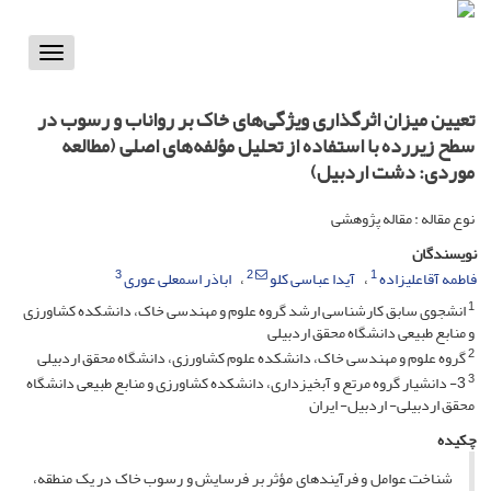
Toggle
vigation
تعیین میزان اثر‌گذاری ویژگی‌های خاک بر رواناب و رسوب در
سطح زیررده با استفاده از تحلیل مؤلفه‌های اصلی (مطالعه
موردی: دشت اردبیل)
نوع مقاله : مقاله پژوهشی
نویسندگان
3
2
1
فاطمه آقاعلیزاده
آیدا عباسی کلو
اباذر اسمعلی عوری
1
انشجوی سابق کارشناسی ارشد گروه علوم و مهندسی خاک، دانشکده کشاورزی
و منابع طبیعی دانشگاه محقق اردبیلی
2
گروه علوم و مهندسی خاک، دانشکده علوم کشاورزی، دانشگاه محقق اردبیلی
3
3- دانشیار گروه مرتع و آبخیزداری، دانشکده کشاورزی و منابع طبیعی دانشگاه
محقق اردبیلی- اردبیل- ایران
چکیده
شناخت عوامل و فرآیندهای مؤثر بر فرسایش و رسوب خاک در یک منطقه،