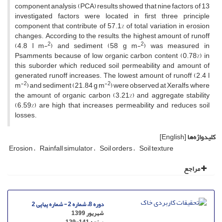
component analysis (PCA) results showed that nine factors of 13
investigated factors were located in first three principle
component that contribute of 57.1% of total variation in erosion
changes. According to the results, the highest amount of runoff
2
2
(4.8 l m-
) and sediment (58 g m-
) was measured in
Psamments because of low organic carbon content (0.78%) in
this suborder which reduced soil permeability and amount of
generated runoff increases. The lowest amount of runoff (2.4 l
-2
-2
m
) and sediment (21.84 g m
) were observed at Xeralfs, where
the amount of organic carbon (3.21%) and aggregate stability
(6.59%) are high that increases permeability and reduces soil
losses.
کلیدواژه‌ها
[English]
Erosion
Rainfall simulator
Soil orders
Soil texture
مراجع
دوره 8، شماره 2 - شماره پیاپی 2
شهریور 1399