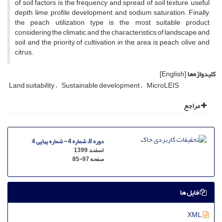
of soil factors is the frequency and spread of soil texture, useful
depth, lime, profile development and sodium saturation. Finally,
the peach utilization type is the most suitable product
considering the climatic and the characteristics of landscape and
soil, and the priority of cultivation in the area is peach, olive and
citrus.
کلیدواژه‌ها
[English]
Land suitability
Sustainable development
MicroLEIS
مراجع
دوره 8، شماره 4 - شماره پیاپی 4
اسفند 1399
صفحه
85-97
فایل ها
XML