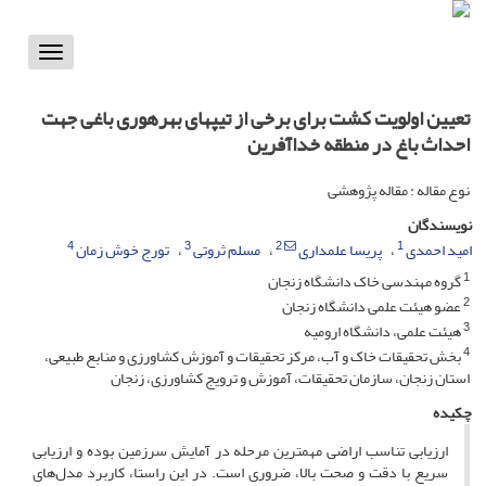
Toggle
vigation
تعیین اولویت کشت برای برخی از تیپ‏های بهره‏وری باغی جهت
احداث باغ در منطقه خداآفرین
نوع مقاله : مقاله پژوهشی
نویسندگان
4
3
2
1
امید احمدی
پریسا علمداری
مسلم ثروتی
تورج خوش زمان
1
گروه مهندسی خاک دانشگاه زنجان
2
عضو هیئت علمی دانشگاه زنجان
3
هیئت علمی، دانشگاه ارومیه
4
بخش تحقیقات خاک و آب، مرکز تحقیقات و آموزش کشاورزی و منابع طبیعی،
استان زنجان، سازمان تحقیقات، آموزش و ترویج کشاورزی، زنجان
چکیده
ارزیابی تناسب اراضی مهم­ترین مرحله در آمایش سرزمین بوده و ارزیابی
سریع با دقت و صحت بالا، ضروری است. در این راستا، کاربرد مدل‌های