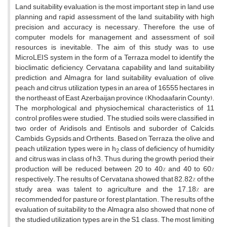
Land suitability evaluation is the most important step in land use
planning and rapid assessment of the land suitability with high
precision and accuracy is necessary. Therefore, the use of
computer models for management and assessment of soil
resources is inevitable. The aim of this study was to use
MicroLEIS system in the form of a Terraza model to identify the
bioclimatic deficiency, Cervatana capability and land suitability
prediction and Almagra for land suitability evaluation of olive,
peach and citrus utilization types in an area of 16555 hectares in
the northeast of East Azerbaijan province (Khodaafarin County).
The morphological and physiochemical characteristics of 11
control profiles were studied. The studied soils were classified in
two order of Aridisols and Entisols and suborder of Calcids,
Cambids, Gypsids and Orthents. Based on Terraza, the olive and
peach utilization types were in h
class of deficiency of humidity
2
and citrus was in class of h3. Thus, during the growth period, their
production will be reduced between 20 to 40% and 40 to 60%
respectively. The results of Cervatana showed that 82.82% of the
study area was talent to agriculture and the 17.18% are
recommended for pasture or forest plantation. The results of the
evaluation of suitability to the Almagra also showed that none of
the studied utilization types are in the S1 class. The most limiting