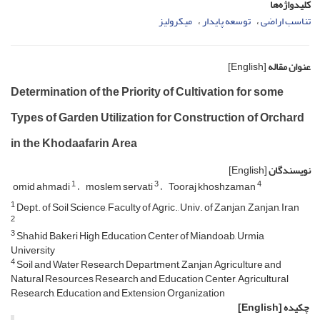
کلیدواژه‌ها
تناسب اراضی
توسعه پایدار
میکرولیز
عنوان مقاله
[English]
Determination of the Priority of Cultivation for some
Types of Garden Utilization for Construction of Orchard
in the Khodaafarin Area
نویسندگان
[English]
1
3
4
omid ahmadi
moslem servati
Tooraj khoshzaman
1
Dept. of Soil Science, Faculty of Agric., Univ. of Zanjan, Zanjan, Iran
2
3
Shahid Bakeri High Education Center of Miandoab, Urmia
University
4
Soil and Water Research Department, Zanjan Agriculture and
Natural Resources Research and Education Center, Agricultural
Research, Education and Extension Organization
چکیده
[English]