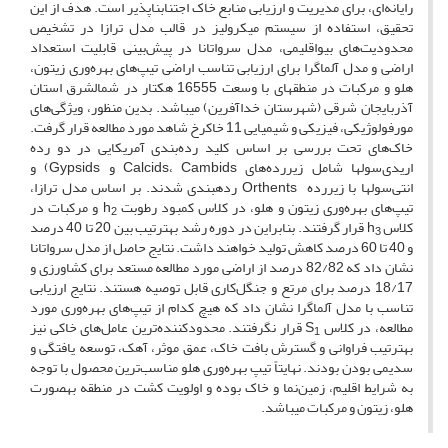
رایانه‌ای، برای مدیریت و ارزیابی منابع خاک اجتناب­ناپذیر است. هدف از این
تحقیق، استفاده از سیستم میکرولیز در قالب مدل ترازا در تشخیص
محدودیت‌های بیو‌اقلیمی، مدل سرواتانا در پیش‌بینی قابلیت استعداد
اراضی و مدل آلماگرا برای ارزیابی تناسب اراضی تیپ‌های بهره‌وری زیتون،
هلو و مرکبات در منطقه­ای با وسعت 16555 هکتار در شمال­شرق استان
آذربایجان شرقی (شهرستان خداآفرین) می­باشد. بدین منظور، ویژگی‌های
مورفولوژیکی، فیزیکی و شیمیایی 11 خاکرخ شاهد مورد مطالعه قرار گرفت.
خاک‌های تحت بررسی بر اساس کلید رده‌بندی آمریکایی در دو رده
اریدی‌سول­ها شامل زیررده‌های Calcids، Cambids و Gypsids) و
انتی‌سول­ها با زیررده Orthents رده­بندی شدند. بر اساس مدل ترازا،
تیپ‌های بهره‌وری زیتون و هلو، در کلاس کمبود رطوبت h
و مرکبات در
2
کلاس h
قرار گرفتند. بنابراین در دوره رشد به­ترتیب بین 20 تا 40 درصد
3
و 40 تا 60 درصد کاهش تولید خواهند داشت. نتایج حاصل از مدل سرواتانا
نشان داد که 82/82 درصد از اراضی مورد مطالعه مستعد برای کشاورزی و
18/17 درصد برای مرتع و جنگل‌کاری قابل توصیه هستند. نتایج ارزیابی
تناسب با مدل آلماگرا نشان داد که هیچ کدام از تیپ‌های بهره‌وری مورد
مطالعه، در کلاس S
قرار نگرفتند. محدودکننده‌ترین عامل‌های خاکی نیز
1
به­ترتیب فراوانی و گسترش بافت خاک، عمق موثر، آهک، توسعه یافتگی و
سدیمی بودن بودند. نهایتاً تیپ بهره‌وری هلو مناسب‌ترین محصول با توجه
به شرایط اقلیم، زمین‌نما و خاک بوده و اولویت کشت در منطقه به­صورت
هلو، زیتون و مرکبات می­باشد.