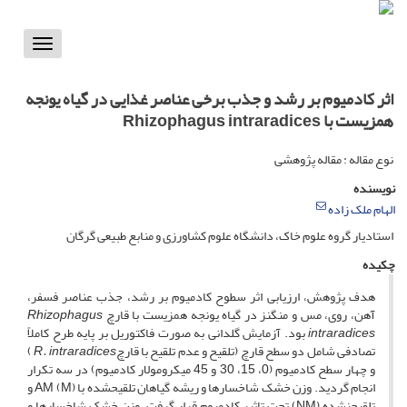
Toggle
vigation
اثر کادمیوم بر رشد و جذب برخی عناصر غذایی در گیاه یونجه
همزیست با Rhizophagus intraradices
نوع مقاله : مقاله پژوهشی
نویسنده
الهام ملک زاده
استادیار گروه علوم خاک، دانشگاه علوم کشاورزی و منابع طبیعی گرگان
چکیده
هدف پژوهش، ارزیابی اثر سطوح کادمیوم بر رشد، جذب عناصر فسفر،
آهن، روی، مس و منگنز در گیاه یونجه همزیست با قارچ
Rhizophagus
intraradices
بود. آزمایش گلدانی به صورت فاکتوریل بر پایه طرح کاملاً
تصادفی شامل دو سطح قارچ (تلقیح و عدم تلقیح با قارچ
R. intraradices
)
و چهار سطح کادمیوم (0، 15، 30 و 45 میکرومولار کادمیوم) در سه تکرار
انجام گردید. وزن خشک شاخسارها و ریشه گیاهان تلقیح‏شده با AM (M) و
تلقیح‏نشده (NM) تحت تاثیر کادمیوم قرار گرفت. وزن خشک شاخسارها و