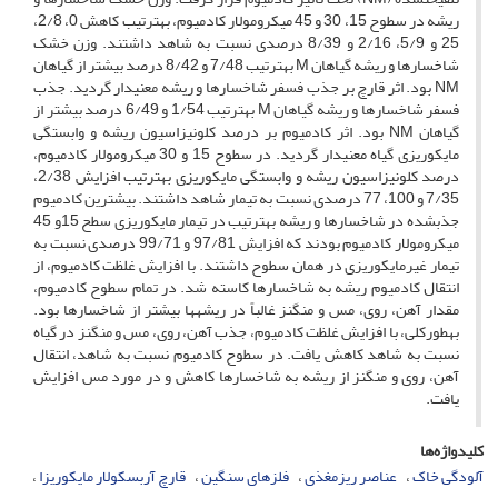
ریشه در سطوح 15، 30 و 45 میکرومولار کادمیوم، به‏ترتیب کاهش 0، 2/8،
25 و 5/9، 2/16 و 8/39 درصدی نسبت به شاهد داشتند. وزن خشک
شاخسارها و ریشه گیاهان M به‏ترتیب 7/48 و 8/42 درصد بیشتر از گیاهان
NM بود. اثر قارچ بر جذب فسفر شاخسارها و ریشه معنی‏دار گردید. جذب
فسفر شاخسارها و ریشه گیاهان M به‏ترتیب 1/54 و 6/49 درصد بیشتر از
گیاهان NM بود. اثر کادمیوم بر درصد کلونیزاسیون ریشه و وابستگی
مایکوریزی گیاه معنی‏دار گردید. در سطوح 15 و 30 میکرومولار کادمیوم،
درصد کلونیزاسیون ریشه و وابستگی مایکوریزی به‏ترتیب افزایش 2/38،
7/35 و 100، 77 درصدی نسبت به تیمار شاهد داشتند. بیشترین کادمیوم
جذب‏شده در شاخسارها و ریشه به‏ترتیب در تیمار مایکوریزی سطح 15و 45
میکرومولار کادمیوم بودند که افزایش 97/81 و 99/71 درصدی نسبت به
تیمار غیرمایکوریزی در همان سطوح داشتند. با افزایش غلظت کادمیوم، از
انتقال کادمیوم ریشه به شاخسارها کاسته شد. در تمام سطوح کادمیوم،
مقدار آهن، روی، مس و منگنز غالباً در ریشه‏ها بیشتر از شاخسارها بود.
به‏طورکلی، با افزایش غلظت کادمیوم، جذب آهن، روی، مس و منگنز در گیاه
نسبت به شاهد کاهش یافت. در سطوح کادمیوم نسبت به شاهد، انتقال
آهن، روی و منگنز از ریشه به شاخسارها کاهش و در مورد مس افزایش
یافت.
کلیدواژه‌ها
آلودگی خاک
عناصر ریزمغذی
فلزهای سنگین
قارچ آربسکولار مایکوریزا