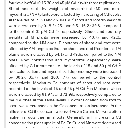
+2
four levels of Cd (0, 15, 30 and 45 µM Cd
) with three replications.
Shoot and root dry weights of mycorrhizal (M) and non-
mycorrhizal (NM) plants were affected by increasing of Cd levels.
+2
At the levels of 15, 30 and 45 µM Cd
shoot and root dry weights
were decreased by 0%, 8.2%, 25% and 9.5%, 16.2%, 39.8% compared
+2
to the control (0 µM Cd
), respectively. Shoot and root dry
weights of M plants were increased by 48.7% and 42.8%
compared to the NM ones. P contents of shoot and root were
affected by AM fungus, so that the shoot and root P contents of M
plants were increased by 54.1% and 49.6% compared to the NM
ones. Root colonization and mycorrhizal dependency were
+2
affected by Cd treatments. At the levels of 15 and 30 µM Cd
,
root colonization and mycorrhizal dependency were increased
by 38.2%, 35.7% and 100%, 77% compared to the control,
respectively. Maximum Cd contents of shoot and root were
+2
recorded at the levels of 15 and 45 µM Cd
in M plants which
were increased by 81.97% and 71.99% respectively, compared to
the NM ones at the same levels. Cd-translocation from root to
shoot was decreased as the Cd concentration increased. At the
all levels of Cd, the concentrations of Fe, Zn, Cu and Mn were often
higher in roots than in shoots. Generally, with increasing Cd
concentration, plant uptake of Fe, Zn, Cu and Mn were decreased