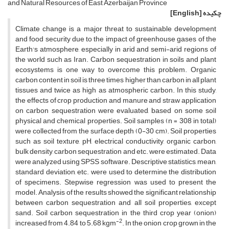
and Natural Resources of East Azerbaijan Province
چکیده
[English]
Climate change is a major threat to sustainable development
and food security due to the impact of greenhouse gases of the
Earth's atmosphere, especially in arid and semi-arid regions of
the world such as Iran. Carbon sequestration in soils and plant
ecosystems is one way to overcome this problem. Organic
carbon content in soil is three times higher than carbon in all plant
tissues and twice as high as atmospheric carbon. In this study,
the effects of crop production and manure and straw application
on carbon sequestration were evaluated, based on some soil
physical and chemical properties. Soil samples (n = 308 in total)
were collected from the surface depth (0-30 cm). Soil properties
such as soil texture, pH, electrical conductivity, organic carbon,
bulk density, carbon sequestration and etc. were estimated. Data
were analyzed using SPSS software. Descriptive statistics, mean,
standard deviation, etc. were used to determine the distribution
of specimens. Stepwise regression was used to present the
model. Analysis of the results showed the significant relationship
between carbon sequestration and all soil properties, except
sand. Soil carbon sequestration in the third crop year (onion)
-2
increased from 4.84 to 5.68 kgm
. In the onion crop grown in the