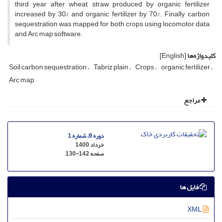
third year after wheat, straw produced by organic fertilizer
increased by 30% and organic fertilizer by 70%. Finally, carbon
sequestration was mapped for both crops using locomotor data
and Arc map software.
کلیدواژه‌ها
[English]
Soil carbon sequestration
Tabriz plain
Crops
organic fertilizer
Arc map
مراجع
دوره 9، شماره 1
خرداد 1400
صفحه
130-142
فایل ها
XML