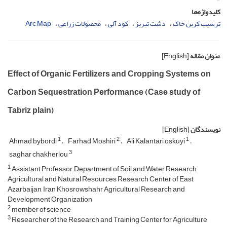
کلیدواژه‌ها
ترسیب کربن خاک
دشت تبریز
کود آلی
محصولات زراعی
Arc Map
عنوان مقاله
[English]
Effect of Organic Fertilizers and Cropping Systems on
Carbon Sequestration Performance (Case study of
Tabriz plain)
نویسندگان
[English]
1
2
1
Ahmad bybordi
Farhad Moshiri
Ali Kalantari oskuyi
3
saghar chakherlou
1
Assistant Professor, Department of Soil and Water Research,
Agricultural and Natural Resources Research Center of East
Azarbaijan, Iran Khosrowshahr Agricultural Research and
Development Organization
2
member of science
3
Researcher of the Research and Training Center for Agriculture