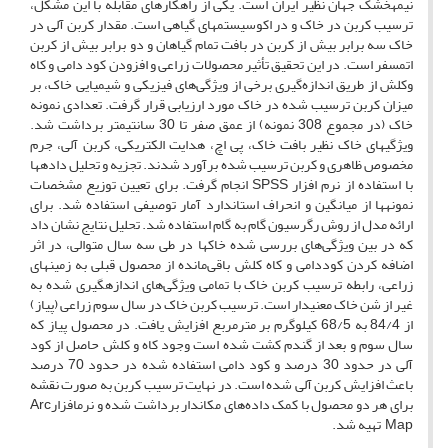
نیمه­خشک جهان نظیر ایران است. یکی از راهکارهای مقابله با این مشکل،
ترسیب کربن در خاک و در اکوسیستم­های گیاهی است. مقدار کربن آلی در
خاک سه برابر بیش از کربن در بافت تمام گیاهان و دو برابر بیش از کربن
اتمسفر است. در این تحقیق تأثیر محصولات زراعی و افزودن کود دامی و کاه
وکلش از طریق اندازه‌گیری برخی از ویژگی‌های ‌فیزیکی و شیمیایی خاک، بر
میزان کربن ترسیب شده در خاک مورد ارزیابی قرار گرفت. تعدادی نمونه
خاک (در مجموع 308 نمونه) از عمق صفر تا 30 سانتی­متر برداشت شد.
ویژگی­های خاک نظیر بافت خاک، پی اچ، هدایت الکتریکی، کربن آلی، جرم
مخصوص ظاهری و کربن ترسیب شده برآورد شدند. تجزیه و تحلیل داده­ها
با استفاده از نرم افزار SPSS انجام گرفت. برای تعیین توزیع مشخصات
نمونه­ها از میانگین و انحراف استاندارد آمار توصیفی استفاده شد. برای
ارائه مدل از روش رگرسیون گام به گام استفاده شد. تحلیل نتایج نشان داد
که در بین ویژگی‌های بررسی شده خاک­ها در طی سه سال متوالی، در اثر
اضافه کردن کوددامی و کاه کلش باقی‌مانده از محصول قبلی به زمین­­های
زراعی، رابطه ترسیب کربن خاک با تمامی ویژگی‌های اندازه­گیری شده به
غیر از شن خاک معنی­دار است. ترسیب کربن خاک در سال سوم زراعی (پیاز)
از 84/4 به 68/5 کیلوگرم بر مترمربع افزایش یافت. در محصول پیاز که
سال سوم و بعد از گندم کشت شده است وجود کاه و کلش حاصل از کود
آلی در حدود 30 درصد و کود دامی استفاده شده در حدود 70 درصد
باعث افزایش کربن آلی شده است. در نهایت ترسیب کربن به صورت نقشه
برای هر دو محصول با کمک داده‌های مکان­دار برداشت شده و نرم­افزارArc
Map تهیه شد.