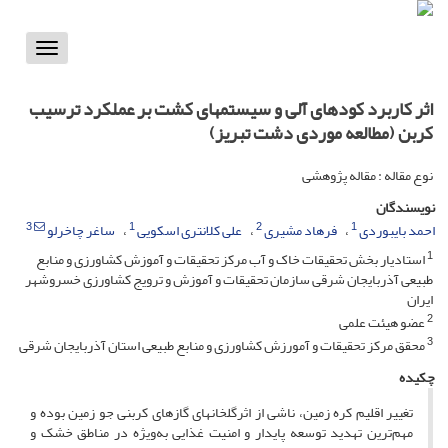
Toggle
vigation
اثر کاربرد کودهای آلی و سیستم‏های کشت بر عملکرد ترسیب
کربن (مطالعه موردی دشت تبریز)
نوع مقاله : مقاله پژوهشی
نویسندگان
3
1
2
1
احمد بایبوردی
فرهاد مشیری
علی کلانتری اسکویی
ساغر چاخرلو
1
استادیار بخش تحقیقات خاک و آب مرکز تحقیقات و آموزش کشاورزی و منابع
طبیعی آذربایجان شرقی سازمان تحقیقات و آموزش و ترویج کشاورزی خسروشهر
ایران
2
عضو هیئت علمی
3
محقق مرکز تحقیقات و آمورزش کشاورزی و منابع طبیعی استان آذربایجان شرقی
چکیده
تغییر اقلیم کره زمین، ناشی از اثرگلخانه­ای گازهای کربنی جو زمین بوده و
مهم‌ترین تهدید توسعه پایدار و امنیت غذایی به‌ویژه در مناطق خشک و