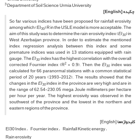
3
Department of Soil Science, Urmia University
چکیده
[English]
So far, various indices have been proposed for rainfall erosivity,
among which (EI
) R in the USLE model is more acceptable. The
30
aim of this study was to determine the rain erosivity index (
EI
) in
30
West Azerbaijan province. In order to estimate the mentioned
index, regression analysis between this index and some
premature indices was used in 13 stations equipped with rain
gauge. The
EI
index has the highest correlation with the overall
30
2
corrected Fournier index (R
= 0.9). Then, the
EI
index was
30
calculated for 66 paranormal stations with a common statistical
period of 20 years (1993-2012). The results showed that the
changes in the
EI
index in the province are very high and are in
30
the range of 62.54-230.05 mega Joule millimeters per hectare
per hour per year. The highest erosivity was observed in the
southwest of the province and the lowest in the northern and
eastern regions of the province.
کلیدواژه‌ها
[English]
EI30 Index
Fournier index
Rainfall Kinetic energy
Rain erosivity