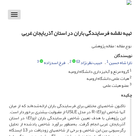
Toggle
vigation
تهیه‌ نقشه فرسایندگی باران در استان آذربایجان غربی
نوع مقاله : مقاله پژوهشی
نویسندگان
3
2
1
تارا شاه حسین
حبیب نظرنژاد
فرخ اسدزاده
1
گروه مرتع و آبخیزداری دانشگاه ارومیه
2
هیات علمی دانشگاه ارومیه
3
عضو هیئت علمی
چکیده
تاکنون شاخص­های مختلفی برای فرسایندگی باران ارائه‌شده‌اند که از میان
آن­ها شاخص (
EI
) R در مدل USLE از مقبولیت بیشتری برخوردار است.
30
این پژوهش با هدف تعیین شاخص فرسایندگی باران (
EI
) در استان
30
آذربایجان غربی انجام گرفت. به‌منظور برآورد شاخص یادشده از تحلیل
رگرسیونی بین این شاخص و برخی از شاخص­های زودیافت در 13 ایستگاه