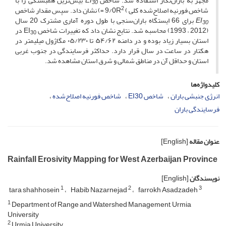
مجهز به باران‌نگار استفاده شد. شاخص
EI
بیش‌ترین همبستگی را با
30
2
شاخص فورنیه اصلاح‌شده کلی ) 9/0R
=) نشان داد. سپس مقدار شاخص
EI
برای 66 ایستگاه باران‌سنجی با طول دوره­ آماری مشترک 20 سال
30
(2012 – 1993) محاسبه شد. نتایج نشان داد که تغییرات شاخص EI
در
30
استان بسیار زیاد بوده و در دامنه­ ۵۴/۶۲ تا ۰۵/۲۳۰ مگاژول میلی­متر در
هکتار در ساعت در سال قرار دارد. حداکثر فرسایندگی در جنوب غربی
استان و حداقل آن در مناطق شمالی و شرق استان مشاهده شد.
کلیدواژه‌ها
انرژی جنبشی باران
شاخص EI30
شاخص فورنیه اصلاح‌شده
فرسایندگی باران
عنوان مقاله
[English]
Rainfall Erosivity Mapping for West Azerbaijan Province
نویسندگان
[English]
1
2
3
tara shahhosein
Habib Nazarnejad
farrokh Asadzadeh
1
Department of Range and Watershed Management, Urmia
University
2
Urmia University