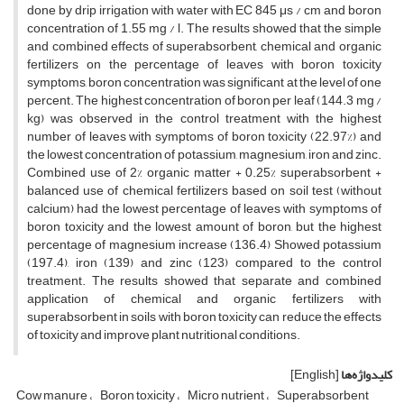
done by drip irrigation with water with EC 845 μs / cm and boron
concentration of 1.55 mg / l. The results showed that the simple
and combined effects of superabsorbent, chemical and organic
fertilizers on the percentage of leaves with boron toxicity
symptoms, boron concentration was significant at the level of one
percent. The highest concentration of boron per leaf (144.3 mg /
kg) was observed in the control treatment with the highest
number of leaves with symptoms of boron toxicity (22.97%) and
the lowest concentration of potassium, magnesium, iron and zinc.
Combined use of 2% organic matter + 0.25% superabsorbent +
balanced use of chemical fertilizers based on soil test (without
calcium) had the lowest percentage of leaves with symptoms of
boron toxicity and the lowest amount of boron, but the highest
percentage of magnesium increase (136.4) Showed potassium
(197.4), iron (139) and zinc (123) compared to the control
treatment. The results showed that separate and combined
application of chemical and organic fertilizers with
superabsorbent in soils with boron toxicity can reduce the effects
of toxicity and improve plant nutritional conditions.
کلیدواژه‌ها
[English]
Cow manure
Boron toxicity
Micro nutrient
Superabsorbent