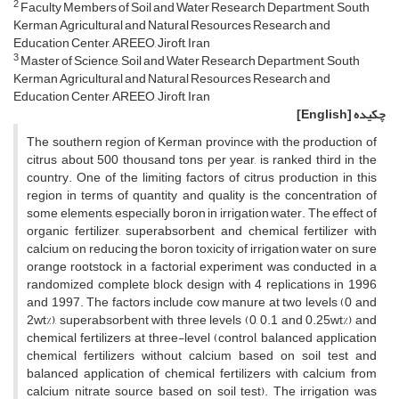
2
Faculty Members of Soil and Water Research Department, South
Kerman Agricultural and Natural Resources Research and
Education Center, AREEO, Jiroft, Iran
3
Master of Science, Soil and Water Research Department, South
Kerman Agricultural and Natural Resources Research and
Education Center, AREEO, Jiroft, Iran
چکیده
[English]
The southern region of Kerman province with the production of
citrus about 500 thousand tons per year, is ranked third in the
country. One of the limiting factors of citrus production in this
region in terms of quantity and quality is the concentration of
some elements, especially boron in irrigation water. The effect of
organic fertilizer, superabsorbent and chemical fertilizer with
calcium on reducing the boron toxicity of irrigation water on sure
orange rootstock in a factorial experiment was conducted in a
randomized complete block design with 4 replications in 1996
and 1997. The factors include cow manure at two levels (0 and
2wt%), superabsorbent with three levels (0, 0.1 and 0.25wt%) and
chemical fertilizers at three-level (control, balanced application
chemical fertilizers without calcium based on soil test and
balanced application of chemical fertilizers with calcium from
calcium nitrate source based on soil test). The irrigation was