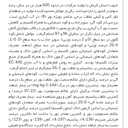
جنوب استان کرمان با تولید مرکبات در حدود 500 هزار تن در سال، رتبه
سوم در کشور را دارا می­باشد. یکی از عوامل محدودکننده تولید در منطقه از
نظر کمی و کیفی غلظت برخی عناصر بویژه بور (B) در آب آبیاری است.
بررسی اثر کود آلی، سوپرجاذب و کود شیمیایی به همراه کلسیم بر کاهش
سمیت بور آب آبیاری بر نهال نارنج بصورت فاکتوریل در قالب بلوک­های کامل
تصادفی در چهار تکرار در سال­های 96 و 97 انجام گرفت. عوامل شامل کود
گاوی در دو سطح (0 و 2 درصد وزنی)، سوپر جاذب با سه سطح (0، 1/0،
25/0 درصد وزنی) و کودهای شیمیایی در سه سطح (شاهد، مصرف
متعادل کودهای شیمیائی بدون کلسیم بر اساس آزمون خاک و مصرف
متعادل کودهای شیمیائی بر اساس آزمون خاک به همراه کلسیم از منبع
نیترات کلسیم) بودند. آبیاری به روش قطره­ای و با آب دارای EC 845
میکروزیمنس بر سانتیمتر و غلظت بور 55/1 میلی­گرم در لیتر انجام گرفت.
نتایج نشان داد که اثرات ساده و تلفیقی سوپرجاذب، کودهای شیمیایی و
آلی بر درصد برگ­های دارای علائم سمیت بور، غلظت بور در سطح یک درصد
معنی­دار بود. بیشترین غلظت بور در برگ­ (3/144 mg/kg) در تیمار شاهد
با بیشترین تعداد برگ­های­ دارای علائم مسمومیت بور (97/22 درصد) و
کمترین غلظت پتاسیم، منیزیم، آهن و روی مشاهده شد. تیمار مصرف توأم
2 درصد ماده آلی+ 25/0 درصد سوپرجاذب+ مصرف متعادل کودهای
شیمیائی بر اساس آزمون خاک (بدون کلسیم) کمترین درصد برگ­های دارای
علائم مسمومیت بور و کمترین مقدار بور را داشت اما بالاترین درصد
افزایش منیزیم (4/136)، پتاسیم (4/197)، آهن (139) و روی (123) را
نسبت به تیمار شاهد نشان داد. نتایج نشان داد که کاربرد جداگانه و تلفیقی