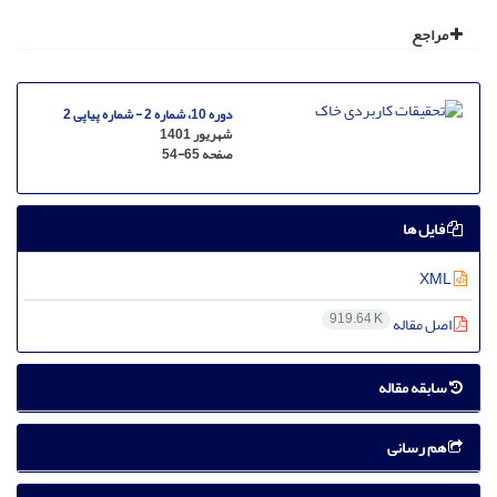
مراجع
دوره 10، شماره 2 - شماره پیاپی 2
شهریور 1401
صفحه
54-65
فایل ها
XML
919.64 K
اصل مقاله
سابقه مقاله
هم رسانی