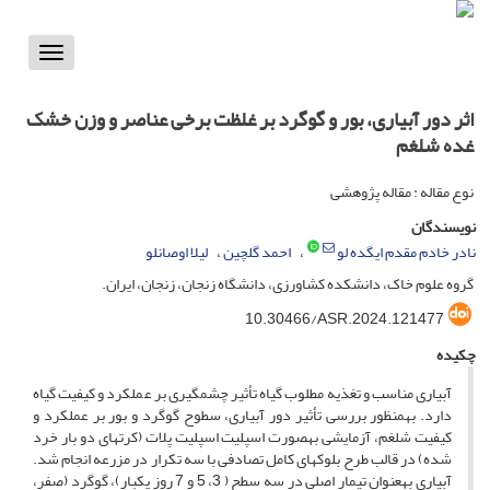
Toggle
vigation
اثر دور آبیاری، بور و گوگرد بر غلظت برخی عناصر و وزن خشک
غده شلغم
نوع مقاله : مقاله پژوهشی
نویسندگان
نادر خادم مقدم ایگده لو
احمد گلچین
لیلا اوصانلو
گروه علوم خاک، دانشکده کشاورزی، دانشگاه زنجان، زنجان، ایران.
10.30466/ASR.2024.121477
چکیده
آبیاری مناسب و تغذیه مطلوب گیاه تأثیر چشم‎گیری بر عملکرد و کیفیت گیاه
دارد. به‎منظور بررسی تأثیر دور آبیاری، سطوح گوگرد و بور بر عملکرد و
کیفیت شلغم، آزمایشی به‎صورت اسپلیت اسپلیت پلات (کرت‎های دو بار خرد
شده) در قالب طرح بلوک‎های کامل تصادفی با سه تکرار در مزرعه انجام شد.
آبیاری به‎عنوان تیمار اصلی در سه سطح ( 3، 5 و 7 روز یکبار)، گوگرد (صفر،