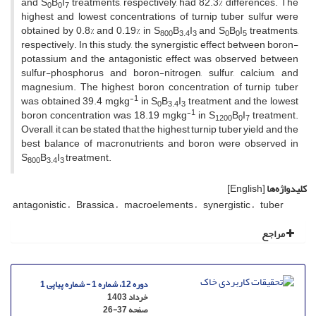
and S
B
I
treatments, respectively, had 82.3% differences. The
0
0
7
highest and lowest concentrations of turnip tuber sulfur were
obtained by 0.8% and 0.19% in S
B
I
and S
B
I
treatments,
800
3.4
3
0
0
5
respectively. In this study, the synergistic effect between boron-
potassium and the antagonistic effect was observed between
sulfur-phosphorus and boron-nitrogen, sulfur, calcium, and
magnesium. The highest boron concentration of turnip tuber
-1
was obtained 39.4 mgkg
in S
B
I
treatment and the lowest
0
3.4
3
-1
boron concentration was 18.19 mgkg
in S
B
I
treatment.
1200
0
7
Overall, it can be stated that the highest turnip tuber yield and the
best balance of macronutrients and boron were observed in
S
B
I
treatment.
800
3.4
3
کلیدواژه‌ها
[English]
antagonistic
Brassica
macroelements
synergistic
tuber
مراجع
دوره 12، شماره 1 - شماره پیاپی 1
خرداد 1403
صفحه
26-37