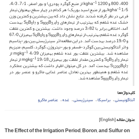
-1
400، 800 و kgha
1200 از منبع گوگرد پودری) و بور (صفر، 7/1، 4/3،
-1
kgha
1/5 بور از منبع اسید بوریک) هر کدام در چهار سطح به‎عنوان تیمار
فرعی در نظر گرفته شدند. نتایج نشان داد که بین بیش‎ترین و کم‎ترین وزن
خشک غده شلغم که به‎ترتیب از تیمارهای S
I
B
و S
I
B
به‎دست
0
0
7
800
3.4
3
آمد، اختلافی برابر با 3/82 درصد وجود داشت. بیش‎ترین و کم‎ترین غلظت
گوگرد غده شلغم­ به‎ترتیب از تیمارهای S
I
B
و S
I
B
به‎میزان 67/0
0
0
5
800
3.4
3
و 19/0 درصد به‎دست آمد. در این مطالعه اثر سینرژیستی بین بور-پتاسیم
و اثر آنتاگونیستی بین گوگرد-فسفر و بور-نیتروژن، گوگرد، کلسیم، منیزیم
-1
مشاهده شد. بیش‎ترین غلظت بور غده شلغم به‎میزان mgkg
4/39 از
-1
تیمار S
I
B
و کم‎ترین مقدار غلظت بور به‎میزان mgkg
19/18 از تیمار
0
3.4
3
I
B
S
به‎دست آمد. در کل می‎توان اظهار داشت که بیش‎ترین عملکرد
1200
0
7
غده شلغم و همین‎طور بهترین تعادل عناصر غذایی ماکرو و عنصر بور در
تیمار S
I
B
مشاهده شد.
800
3.4
3
کلیدواژه‌ها
آنتاگونیستی
براسیکا
سینرژیستی
غده
عناصر ماکرو
عنوان مقاله
[English]
The Effect of the Irrigation Period, Boron, and Sulfur on