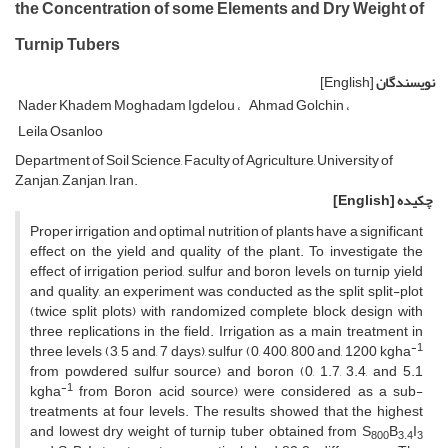
the Concentration of some Elements and Dry Weight of
Turnip Tubers
نویسندگان
[English]
Nader Khadem Moghadam Igdelou
Ahmad Golchin
Leila Osanloo
Department of Soil Science, Faculty of Agriculture, University of
Zanjan, Zanjan, Iran.
چکیده
[English]
Proper irrigation and optimal nutrition of plants have a significant
effect on the yield and quality of the plant. To investigate the
effect of irrigation period, sulfur and boron levels on turnip yield
and quality, an experiment was conducted as the split split-plot
(twice split plots) with randomized complete block design with
three replications in the field. Irrigation as a main treatment in
-1
three levels (3, 5 and, 7 days), sulfur (0, 400, 800 and, 1200 kgha
from powdered sulfur source) and boron (0, 1.7, 3.4, and 5.1
-1
kgha
from Boron acid source) were considered as a sub-
treatments at four levels. The results showed that the highest
and lowest dry weight of turnip tuber obtained from S
B
I
800
3.4
3