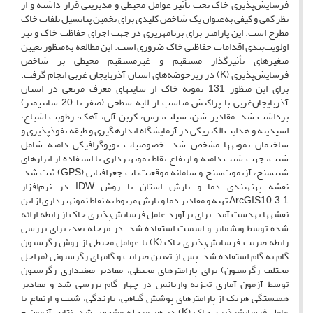
فرسایش‌پذیری خاک تحت تأثیر عوامل محیطی و مدیریتی قرار داشته و از
نظر کمی و کیفی به‌عنوان یک شاخص کلیدی برای تخمین پتانسیل تلفات خاک
مطرح است. این پارامتر برای برنامه­ریزی در جهت اجرای حفاظت خاک و نیز
اولویت‌بندی اقدامات حفاظتی خاک ضروری است. این مطالعه به‌منظور تعیین
متغیرهای تأثیرگذار مستقیم و غیر­مستقیم محیطی بر شاخص
فرسایش‌پذیری (K) در زیرحوضه‌های استان آذربایجان غربی انجام گرفت.
برای این منظور 131 نمونه­ خاک از سایت­های معرف مرتعی در استان
آذربایجان‌غربی با پراکنش مناسب از لایه سطحی (صفر تا 20 سانتی­متر)
برداشت شد. مقادیر شن، سیلت، رس، کربن آلی، آهک، رطوبت اشباع،
اسیدیته و هدایت الکتریکی در آزمایشگاه اندازه­گیری و طبقه نفوذپذیری و
ساختمان نمونه­ها مشخص شد. خصوصیات توپوگرافیکی دامنه شامل
شیب، جهت شیب دامنه و ارتفاع نقاط نمونه­برداری با استفاده از ابزارهای
شیب­سنج، آزیموت‌سنج و سامانه موقعیت‌یاب جغرافیایی (GPS) ثبت شد.
نقشه پهنه­بندی دما و بارش استان با روش IDW در نرم‌افزار
ArcGIS10.3.1 تهیه و مقادیر دما و بارش مربوط به نقاط نمونه­برداری از این
نقشه­ها به­دست آمد. برای برآورد عامل فرسایش‌پذیری خاک از رابطه ارائه
شده توسط ویشمایر و اسمیت استفاده شد. در مرحله بعد، برای بررسی
رابطه ضریب فرسایش‌پذیری خاک (K)
با عوامل محیطی از روش رگرسیون
گام به گام استفاده شد. پس از تعیین ضرایب و گام­های رگرسیونی (مراحل
مختلف رگرسیون) برای پارامترهای محیطی، مقادیر معنی­داری رگرسیون
توسط آزمون آماری تجزیه واریانس در چهار گام بررسی شد و مقادیر
همبستگی هریک از پارامترهای پوشش گیاهی، بارندگی، شیب و ارتفاع با
عامل فرسایش­پذیری خاک (K) در هر مرحله مشخص شد. نتایج آزمون ­