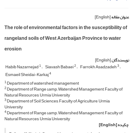
عنوان مقاله
[English]
The role of environmental factors in the susceptibility of
rangeland soils of West Azerbaijan Province to water
erosion
نویسندگان
[English]
1
2
3
Habib Nazarnejad
Siavash Babaei
Farrokh Asadzadeh
4
Esmaeil Sheidai-Karkaj
1
Department of watershed management
2
Department of Range &amp; Watershed Management, Faculty of
Natural Resources, Urmia University
3
Department of Soil Sciences, Faculty of Agriculture, Urmia
University
4
Department of Range &amp; Watershed Management, Faculty of
Natural Resources, Urmia University
چکیده
[English]