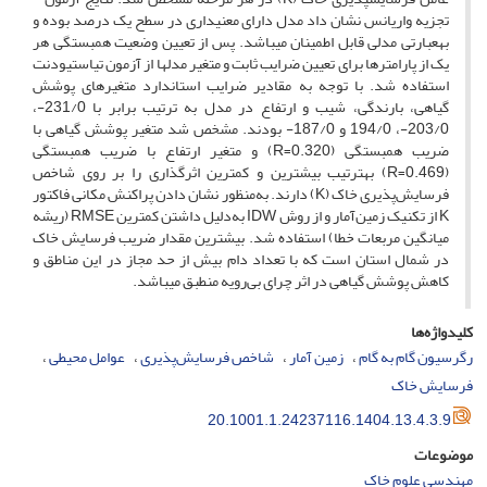
تجزیه واریانس نشان داد مدل دارای معنی­داری در سطح یک درصد بوده و
به­عبارتی مدلی قابل اطمینان می­باشد. پس از تعیین وضعیت همبستگی هر
یک از پارامترها برای تعیین ضرایب ثابت و متغیر مدل­ها از آزمون تی­استیودنت
استفاده شد. با توجه به مقادیر ضرایب استاندارد متغیرهای پوشش
گیاهی، بارندگی، شیب و ارتفاع در مدل به ترتیب برابر با 231/0-،
203/0-، 194/0 و 187/0- بودند. مشخص شد متغیر پوشش گیاهی با
ضریب همبستگی (R=0.320) و متغیر ارتفاع با ضریب همبستگی
(R=0.469) به­ترتیب بیشترین و کمترین اثرگذاری را بر روی شاخص
فرسایش‌پذیری خاک (K) دارند. به‌منظور نشان دادن پراکنش مکانی فاکتور
K از تکنیک زمین‌آمار و از روش IDW به‌دلیل داشتن کمترین RMSE (ریشه
میانگین مربعات خطا) استفاده شد. بیشترین مقدار ضریب فرسایش خاک
در شمال استان است که با تعداد دام بیش از حد مجاز در این مناطق و
کاهش پوشش گیاهی در اثر چرای بی‌رویه منطبق می­باشد.
کلیدواژه‌ها
رگرسیون گام به گام
زمین آمار
شاخص فرسایش‌پذیری
عوامل محیطی
فرسایش خاک
20.1001.1.24237116.1404.13.4.3.9
موضوعات
مهندسی علوم خاک