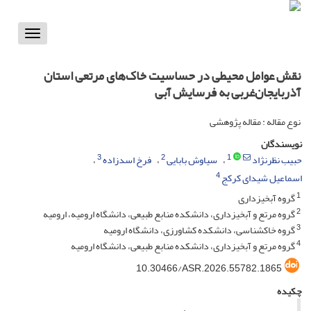
Toggle
vigation
نقش عوامل محیطی در حساسیت خاک‌های مرتعی استان
آذربایجان‌غربی به فرسایش آبی
نوع مقاله : مقاله پژوهشی
نویسندگان
3
2
1
حبیب نظرنژاد
سیاوش بابایی
فرخ اسدزاده
4
اسماعیل شیدای کرکج
1
گروه آبخیزداری
2
گروه مرتع و آبخیزداری، دانشکده منابع طبیعی، دانشگاه ارومیه، ارومیه
3
گروه خاکشناسی، دانشکده کشاورزی، دانشگاه ارومیه
4
گروه مرتع و آبخیزداری، دانشکده منابع طبیعی، دانشگاه ارومیه
10.30466/ASR.2026.55782.1865
چکیده