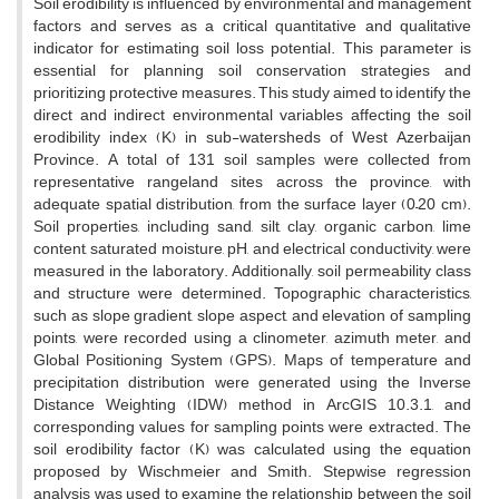
Soil erodibility is influenced by environmental and management
factors and serves as a critical quantitative and qualitative
indicator for estimating soil loss potential. This parameter is
essential for planning soil conservation strategies and
prioritizing protective measures. This study aimed to identify the
direct and indirect environmental variables affecting the soil
erodibility index (K) in sub-watersheds of West Azerbaijan
Province. A total of 131 soil samples were collected from
representative rangeland sites across the province, with
adequate spatial distribution, from the surface layer (0–20 cm).
Soil properties, including sand, silt, clay, organic carbon, lime
content, saturated moisture, pH, and electrical conductivity, were
measured in the laboratory. Additionally, soil permeability class
and structure were determined. Topographic characteristics,
such as slope gradient, slope aspect, and elevation of sampling
points, were recorded using a clinometer, azimuth meter, and
Global Positioning System (GPS). Maps of temperature and
precipitation distribution were generated using the Inverse
Distance Weighting (IDW) method in ArcGIS 10.3.1, and
corresponding values for sampling points were extracted. The
soil erodibility factor (K) was calculated using the equation
proposed by Wischmeier and Smith. Stepwise regression
analysis was used to examine the relationship between the soil