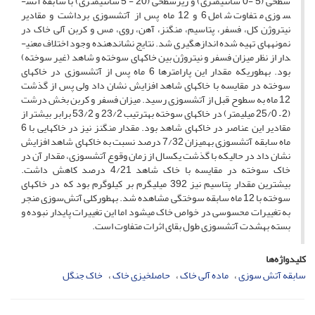
سطحی (5 -0 سانتی­متری) و زیرسطحی (20 - 5 سانتی­متری) با سابقه آتش­
سوزی متفاوت شامل 6 و 12 ماه پس از آتش­سوزی برداشت و مقادیر
نیتروژن کل، فسفر، پتاسیم، منگنز، آهن، روی، مس و کربن آلی خاک در
نمونه­های تهیه شده اندازه­گیری شد. نتایج نشان­دهنده وجود اختلاف معنی­
دار از نظر میزان فسفر و نیتروژن بین خاک­های سوخته و شاهد (غیر سوخته)
بود. به­طوری­که مقدار این پارامترها 6 ماه پس از آتش­سوزی در خاک­های
سوخته در مقایسه با خاک­های شاهد افزایش نشان داد ولی پس از گذشت
12 ماه به سطوح قبل از آتش­سوزی رسید. میزان فسفر و کربن بخش درشت
(2 – 25/0 میلی­متر) در خاک­های سوخته به­ترتیب 23/2 و 53/2 برابر بیشتر از
مقادیر این عناصر در خاک­های شاهد بود. مقدار منگنز نیز در خاک­هایی با 6
ماه سابقه آتش­سوزی به­میزان 7/32 درصد نسبت به خاک­های شاهد افزایش
نشان داد در حالی­که با گذشت یک­سال از زمان وقوع آتش­سوزی، مقدار آن در
خاک سوخته در مقایسه با خاک شاهد 4/21 درصد کاهش داشت.
بیشترین مقدار پتاسیم نیز 392 میلی­گرم بر کیلوگرم بود که در خاک­های
سوخته با 12 ماه سابقه سوختگی مشاهده شد. به­طورکلی آتش‌سوزی منجر
به تغییرات محسوسی در خواص خاک می­شود اما این تغییرات پایدار نبوده و
بسته به­شدت آتش­سوزی طول بقای اثرات متفاوت است.
کلیدواژه‌ها
سابقه آتش سوزی
ماده آلی خاک
حاصلخیزی خاک
خاک جنگل