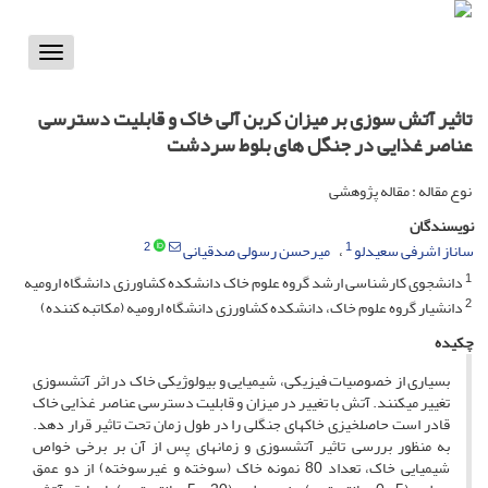
Toggle
vigation
تاثیر آتش سوزی بر میزان کربن آلی خاک و قابلیت دسترسی
عناصر غذایی در جنگل های بلوط سردشت
نوع مقاله : مقاله پژوهشی
نویسندگان
2
1
ساناز اشرفی سعیدلو
میرحسن رسولی صدقیانی
1
دانشجوی کارشناسی ارشد گروه علوم خاک دانشکده کشاورزی دانشگاه ارومیه
2
دانشیار گروه علوم خاک، دانشکده کشاورزی دانشگاه ارومیه (مکاتبه کننده)
چکیده
بسیاری از خصوصیات فیزیکی، شیمیایی و بیولوژیکی خاک در اثر آتش­سوزی
تغییر می­کنند. آتش با تغییر در میزان و قابلیت دسترسی عناصر غذایی خاک
قادر است حاصلخیزی خاک­های جنگلی را در طول زمان تحت تاثیر قرار دهد.
به­ منظور بررسی تاثیر آتش­سوزی و زمان­های پس از آن بر برخی خواص
شیمیایی خاک، تعداد 80 نمونه خاک (سوخته و غیرسوخته) از دو عمق