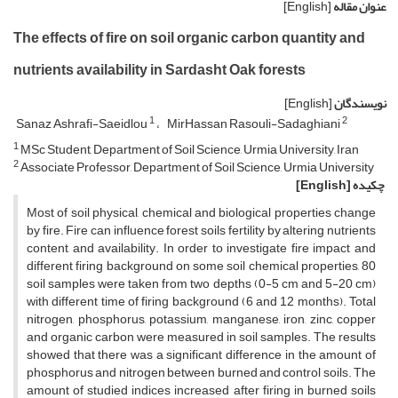
عنوان مقاله
[English]
The effects of fire on soil organic carbon quantity and
nutrients availability in Sardasht Oak forests
نویسندگان
[English]
1
2
Sanaz Ashrafi-Saeidlou
MirHassan Rasouli-Sadaghiani
1
MSc Student, Department of Soil Science, Urmia University, Iran
2
Associate Professor, Department of Soil Science, Urmia University
چکیده
[English]
Most of soil physical, chemical and biological properties change
by fire. Fire can influence forest soils fertility by altering nutrients
content and availability. In order to investigate fire impact and
different firing background on some soil chemical properties, 80
soil samples were taken from two depths (0-5 cm and 5-20 cm)
with different time of firing background (6 and 12 months). Total
nitrogen, phosphorus, potassium, manganese, iron, zinc, copper
and organic carbon were measured in soil samples. The results
showed that there was a significant difference in the amount of
phosphorus and nitrogen between burned and control soils. The
amount of studied indices increased after firing in burned soils