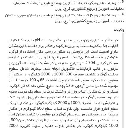
5
عضو هیات علمی مرکز تحقیقات کشاورزی و منابع طبیعی کرمانشاه، سازمان
تحقیقات، آموزش و ترویج کشاورزی، کرج، ایران
6
عضو هیات علمی مرکز تحقیقات کشاورزی و منابع طبیعی خراسان رضوی، سازمان
تحقیقات، آموزش و ترویج کشاورزی، کرج، ایران
چکیده
در بیشتر خاک­های ایران، برخی عناصر غذایی به علت pH بالای خاکها دارای
قابلیت جذب کمی هستند. بنابراین هرگونه راهکار برای مقابله با این مشکل
دارای اهمیت است. این پژوهش به منظور بررسی امکان استفاده از گوگرد
بنتونیتی به همراه باکتری
تیوباسیلوس نئاپولیتانوس
در کشت ذرت (رقم
سینگل کراس 704 )، در مزارع تحقیقاتی در مشهد، کرمانشاه، قزوین و
دزفول در قالب آزمایشات فاکتوریل انجام شد. تیمارها شامل سطوح
مختلف گوگرد (شاهد، مصرف 500، 1000 و 2000 کیلوگرم در هکتار) و
سطوح مختلف کود سوپر فسفات تریپل (شاهد، 65 و 100 درصد فسفر
توصیه شده براساس آزمون خاک) بودند. نتایج نشان داد که اثر گوگرد،
فسفر و اثرات متقابل آنها بر وزن تر و خشک ذرت در سطح یک درصد معنی­
دار بود. سطوح گوگرد در مقایسه با شاهد به­طور معنی­داری وزن تر و خشک
را افزایش دادند. مصرف 1000 و 2000 کیلوگرم گوگرد در هکتار در یک
سطح آماری قرار داشتند، ولی تفاوت آنها با سطح 500 کیلوگرم در هکتار
معنی­دار بود. همچنین هر سه سطح گوگرد در مقایسه با شاهد، میزان آهن
جذب شده در اندام هوایی ذرت را به­طور معنی­دار افزایش داده و بین 500 و
1000 کیلوگرم گوگرد در هکتار تفاوت معنی­دار نبود. کاربرد 2000