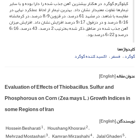
کیلوگرم گوگرد در هکتار بیشترین آهن جذب شده را دارا بوده و با سایر
تیمارها تفاوت معنی­دار نشان داد. بهترین تیمار از لحاظ عملکرد نهایی در
مقایسه با شاهد، در مشهد 61 درصد، در قزوین 8/9 درصد، در کرمانشاه
8/16 درصد و در دزفول 9/17 درصد افزایش نشان داد. افزایش میزان
آهن جذب شده در مناطق ذکر شده به‌ترتیب 2 درصد، 43 درصد، 6/16
درصد و 6/22 درصد بود.
کلیدواژه‌ها
گوگرد
فسفر
اکسید کننده گوگرد
عنوان مقاله
[English]
Evaluation of Effects of Thiobacillus, Sulfur and
Phosphorous on Corn (Zea mays L.) Growth Indices in
some Regions of Iran
نویسندگان
[English]
1
2
Hossein Besharati
Houshang Khosravi
3
4
5
Mehrzad Mostashari
Kamran Mirzashahi
Jalal Ghaderi