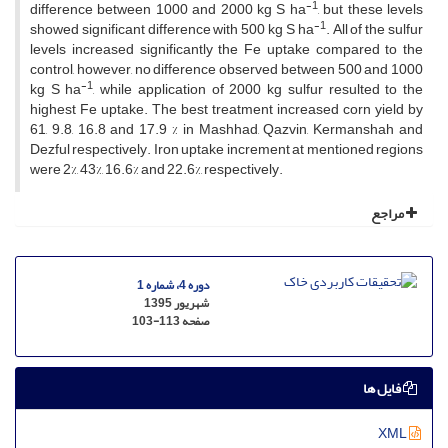
-1
difference between 1000 and 2000 kg S ha
, but these levels
-1
showed significant difference with 500 kg S ha
. All of the sulfur
levels increased significantly the Fe uptake compared to the
control, however, no difference observed between 500 and 1000
-1
kg S ha
, while application of 2000 kg sulfur resulted to the
highest Fe uptake. The best treatment increased corn yield by
61, 9.8, 16.8 and 17.9 % in Mashhad, Qazvin, Kermanshah and
Dezful respectively. Iron uptake increment at mentioned regions
were 2%, 43%, 16.6% and 22.6%, respectively.
مراجع
دوره 4، شماره 1
شهریور 1395
صفحه
103-113
فایل ها
XML