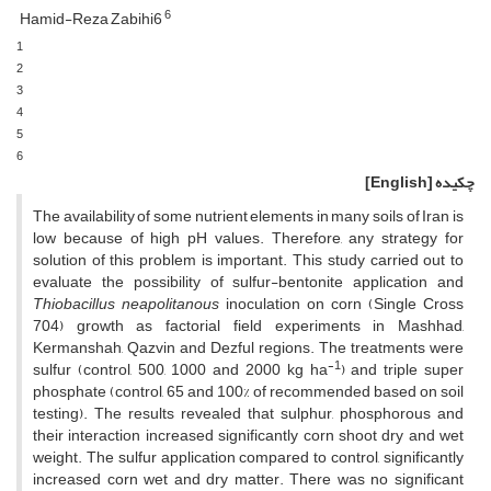
6
Hamid-Reza Zabihi6
1
2
3
4
5
6
چکیده
[English]
The availability of some nutrient elements in many soils of Iran is
low because of high pH values. Therefore, any strategy for
solution of this problem is important. This study carried out to
evaluate the possibility of sulfur-bentonite application and
Thiobacillus
neapolitanous
inoculation on corn (Single Cross
704) growth as factorial field experiments in Mashhad,
Kermanshah, Qazvin and Dezful regions. The treatments were
-1
sulfur (control, 500, 1000 and 2000 kg ha
) and triple super
phosphate (control, 65 and 100% of recommended based on soil
testing). The results revealed that sulphur, phosphorous and
their interaction increased significantly corn shoot dry and wet
weight. The sulfur application compared to control, significantly
increased corn wet and dry matter. There was no significant