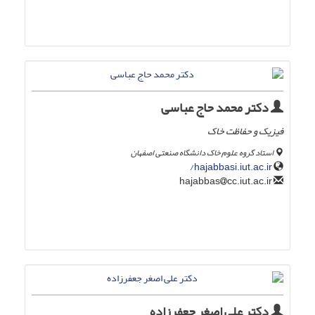
دکتر محمد حاج عباسی
فیزیک و حفاظت خاک
استاد گروه علوم خاک دانشگاه صنعتی اصفهان
hajabbasi.iut.ac.ir/
cc.iut.ac.ir
hajabbas
دکتر علی اصغر جعفرزاده