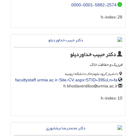
0000-0001-5882-2574
h-index:
28
دکتر حبیب خداوردیلو
فیزیک و حفاظت خاک
دانشیار گروه علوم خاک دانشگاه ارومیه
facultystaff.urmia.ac.ir/Site/CV.aspx?STID=396&Ln=fa
urmia.ac.ir
h.khodaverdiloo
h-index:
10