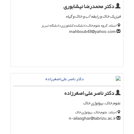
دکتر محمدرضا نیشابوری
فیزیک خاک و رابطه آب و خاک و گیاه
استاد، گروه علوم خاک دانشکده کشاورزی دانشگاه تبریز
yahoo.com
mahboub48
دکتر ناصر علی اصغرزاده
علوم خاک، بیولوژی خاک
استاد، علوم خاک، بیولوژی خاک
tabrizu.ac.ir
n-aliasghar