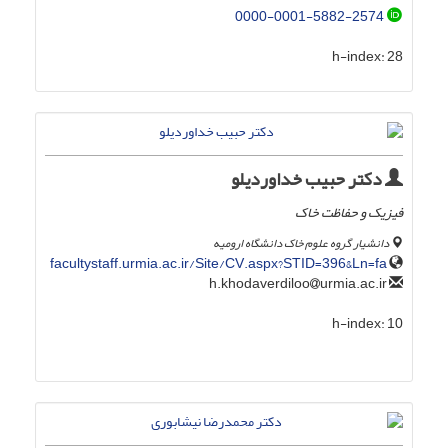
0000-0001-5882-2574
h-index:
28
دکتر حبیب خداوردیلو
فیزیک و حفاظت خاک
دانشیار گروه علوم خاک دانشگاه ارومیه
facultystaff.urmia.ac.ir/Site/CV.aspx?STID=396&Ln=fa
urmia.ac.ir
h.khodaverdiloo
h-index:
10