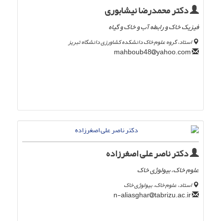
دکتر محمدرضا نیشابوری
فیزیک خاک و رابطه آب و خاک و گیاه
استاد، گروه علوم خاک دانشکده کشاورزی دانشگاه تبریز
yahoo.com
mahboub48
دکتر ناصر علی اصغرزاده
علوم خاک، بیولوژی خاک
استاد، علوم خاک، بیولوژی خاک
tabrizu.ac.ir
n-aliasghar