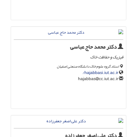
دکتر محمد حاج عباسی
فیزیک و حفاظت خاک
استاد گروه علوم خاک دانشگاه صنعتی اصفهان
hajabbasi.iut.ac.ir/
cc.iut.ac.ir
hajabbas
دکتر علی اصغر جعفرزاده