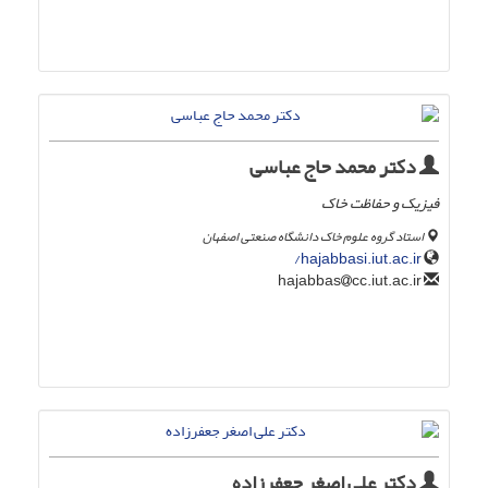
دکتر محمد حاج عباسی
فیزیک و حفاظت خاک
استاد گروه علوم خاک دانشگاه صنعتی اصفهان
hajabbasi.iut.ac.ir/
cc.iut.ac.ir
hajabbas
دکتر علی اصغر جعفرزاده