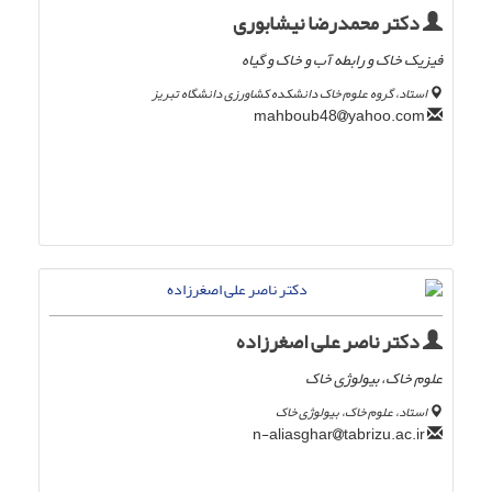
دکتر محمدرضا نیشابوری
فیزیک خاک و رابطه آب و خاک و گیاه
استاد، گروه علوم خاک دانشکده کشاورزی دانشگاه تبریز
yahoo.com
mahboub48
دکتر ناصر علی اصغرزاده
علوم خاک، بیولوژی خاک
استاد، علوم خاک، بیولوژی خاک
tabrizu.ac.ir
n-aliasghar