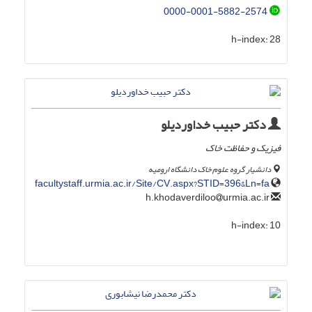
0000-0001-5882-2574
h-index:
28
دکتر حبیب خداوردیلو
فیزیک و حفاظت خاک
دانشیار گروه علوم خاک دانشگاه ارومیه
facultystaff.urmia.ac.ir/Site/CV.aspx?STID=396&Ln=fa
urmia.ac.ir
h.khodaverdiloo
h-index:
10