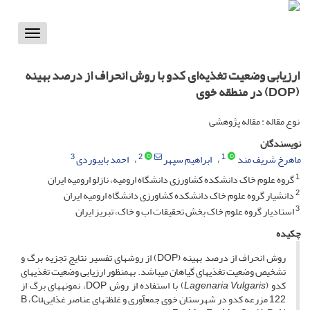
Toggle
vigation
ارزیابی وضعیت تغذیه‌ای کدو با روش‌ انحراف از درصد بهینه
(DOP) در منطقه خوی
نوع مقاله : مقاله پژوهشی
نویسندگان
3
2
1
ماهرخ شریف مند
ابراهیم سپهر
احمد بایبوردی
1
گروه علوم خاک دانشکده کشاورزی دانشگاه ارومیه، نازلو ارومیه ایران
2
دانشیار گروه علوم خاک دانشکده کشاورزی دانشگاه ارومیه ایران
3
استادیار گروه علوم خاک بخش تحقیقات اب و خاک، تبریز ایران
چکیده
روش انحراف از درصد بهینه (DOP) از روش­های تفسیر نتایج تجزیه برگ و
تشخیص وضعیت تغذیه­ای گیاهان می­باشد. به­منظور ارزیابی وضعیت تغذیه­ای
کدو (
Lagenaria Vulgaris
) با استفاده از روش DOP، نمونه­های برگ از
122 مزرعه کدو در شهرستان خوی جمع­آوری و غلظت­های عناصر غذاییB ،Cu