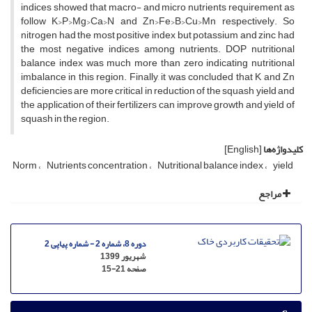
indices showed that macro- and micro nutrients requirement as
follow K>P>Mg>Ca>N and Zn>Fe>B>Cu>Mn respectively. So
nitrogen had the most positive index but potassium and zinc had
the most negative indices among nutrients. DOP nutritional
balance index was much more than zero indicating nutritional
imbalance in this region. Finally, it was concluded that K and Zn
deficiencies are more critical in reduction of the squash yield and
the application of their fertilizers can improve growth and yield of
squash in the region.
کلیدواژه‌ها
[English]
Norm
Nutrients concentration
Nutritional balance index
yield
مراجع
دوره 8، شماره 2 - شماره پیاپی 2
شهریور 1399
صفحه
15-21