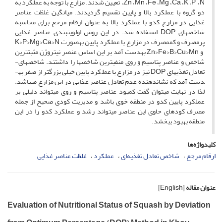
،Zn ،Mn ،Fe ،Mg ،Ca ،K ،P ،N تعیین شدند. مزارع با توجه به عملکرد به
دو گروه با عملکرد بالا و پایین تقسیم گردیدند. میانگین غلظت عناصر
غذایی در مزارع کدو با عملکرد بالا به عنوان ارقام مرجع برای محاسبه
شاخص­های DOP استفاده شد. در این روش اولویت­بندی عناصر غذایی
پرمصرف و کم­مصرف در مزارع با عملکرد پایین به­صورت K>P>Mg>Ca>N
و Zn>Fe>B>Cu>Mn به­دست آمد بر این اساس عنصر نیتروژن مثبت­ترین
شاخص­­ و عناصر پتاسیم و روی منفی­ترین شاخص­ها را داشتند. شاخص­های­
تعادل تغذیه­ای DOP نیز در مزارع با عملکرد پایین خیلی بزرگتر از صفر به­
دست آمد که نشان­دهنده عدم تعادل عناصر غذایی در این مزارع می­باشد.
لذا در نهایت می­توان گفت کمبود عناصر پتاسیم و روی می­تواند دلیلی بر
عملکرد پایین کدو در منطقه خوی باشد و مدیریت کودی صحیح از جمله
مصرف کودهای حاوی این عناصر می­تواند رشد و عملکرد کدو را در این
منطقه بهبود ببخشد.
کلیدواژه‌ها
ارقام مرجع
شاخص تعادل تغذیه‌ای
عملکرد
غلظت عناصر غذایی
عنوان مقاله
[English]
Evaluation of Nutritional Status of Squash by Deviation