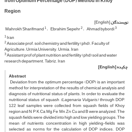
from Optimum Percentage (DOP) Method in Khoy
Region
نویسندگان
[English]
1
2
3
Mahrokh Sharifmand
Ebrahim Sepehr
Ahmad bybordi
1
Iran
2
Associate prof. soil chemistry and fertility (phd). Faculty of
Agriculture. Urmia University. Urmia. Iran
3
Assistant prof of plant nutrition and fertility (phd) soil and water
research department. Tabriz. Iran
چکیده
[English]
Abstract
Deviation from the optimum percentage (DOP) is an important
method for interpretation of the results of chemical analysis and
diagnosis of nutritional status of plants. In order to evaluate the
nutritional status of squash
(Lagenaria Vulgaris)
through DOP,
122 leaf samples were collected from squash fields of Khoy
region and N, P, K, Ca, Mg, Fe, Mn, Zn, Cu and B were analyzed. The
squash fields were divided into high and low yielding groups. The
mean of nutrients concentration in high yielding-fields was
selected as norms for the calculation of DOP indices. DOP