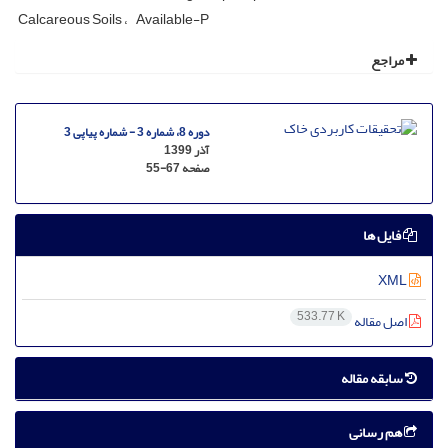
Calcareous Soils
Available-P
مراجع
دوره 8، شماره 3 - شماره پیاپی 3
آذر 1399
صفحه
55-67
فایل ها
XML
533.77 K
اصل مقاله
سابقه مقاله
هم رسانی