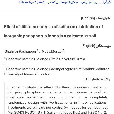
گوگرد
تیوباسیلوس
شکل‌های معدنی فسفر
فسفر قابل استفاده
عنوان مقاله
[English]
Effect of different sources of sulfur on distribution of
inorganic phosphorus forms in a calcareous soil
نویسندگان
[English]
1
3
Shahriar Pashapour
Neda Moradi
1
Department of Soil Science, Urmia University, Urmia
2
3
Department of Soil Science, Faculty of Agriculture, Shahid Chamran
University of Ahvaz, Ahvaz, Iran
چکیده
[English]
In order to study the effect of different sources of sulfur on
inorganic phosphorus fractions in a calcareous soil, an
incubation experiment was conducted in a completely
randomized design with five treatments in three replications.
Treatments were including: control (without sulfur compounds),
Al2(SO4)3, FeSO4, S + Ti (sulfur + thiobacillius) and H2SO4 at 2%