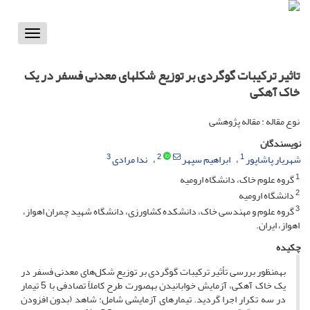
Toggle
vigation
تاثیر ترکیبات گوگردی بر توزیع شکلهای معدنی فسفر در یک
خاک آهکی
نوع مقاله : مقاله پژوهشی
نویسندگان
3
2
1
شهریار پاشاپور
ابراهیم سپهر
ندا مرادی
1
گروه علوم خاک، دانشگاه ارومیه
2
دانشگاه ارومیه
3
گروه علوم و مهندسی خاک، دانشکده کشاورزی، دانشگاه شهید چمران اهواز،
اهواز، ایران.
چکیده
به­منظور بررسی تأثیر ترکیبات گوگردی بر توزیع شکل‌های معدنی فسفر در
یک خاک آهکی، آزمایش خوابانیدن به­صورت طرح کاملاً تصادفی با 5 تیمار
در سه تکرار اجرا گردید. تیمارهای آزمایشی شامل: شاهد (بدون افزودن