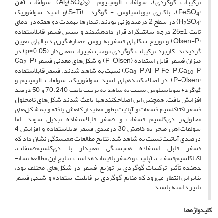
ترکیبات گوگردی)، سولفات آلومینیوم (Al
)
(SO
)، سولفات آهن
2
4
3
(FeSO
)، باکتری تیوباسیلوس + گوگرد (S+Ti)و اسید سولفوریک
4
(H
SO
) در سطح 2 درصد وزنی بودند. تیمارها به­مدت دو هفته در دمای
2
4
ثابت 1±25 درجه سانتی­گراد قرار داده­شدند و سپس فسفر قابل­استفاده
(Olsen-P) و توزیع شکل­های فسفر به روش عصاره­گیری دنباله­ای تعیین
گردیدند. کاربرد ترکیبات گوگردی موجب تغییرات معنی‌دار (p≤0.05) در
میزان فسفر قابل استفاده (P-Olsen) و شکل‌های معدنی فسفر (Ca
-P
2
-P ,Al-P ,Fe-P ,Ca
,Ca
-P) نسبت به شاهد شدند. فسفر قابل­استفاده
8
10
(P-Olsen) در اصلاح­کننده­های اسید سولفوریک، سولفات ‌آلومینیم و
گوگرد+ تیوباسیلوس نسبت به شاهد به ترتیب باعث 240، 70 و 50 درصد
افزایش یافت. همچنین این اصلاح­کننده­ها باعث شدند شکل‌های نامحلول
فسفر اکتاکلسیم فسفات و آپاتیت بطور معنی­دار کاهش یافته و به شکل‌های
محلول‌تر دی‌کلسیم فسفات و فسفر قابل­استفاده تبدیل شوند. اما
سولفات‌آهن منجر به کاهش 30 درصدی فسفر قابل­استفاده و افزایش 4
درصدی آپاتیت نسبت به شاهد شد. نتایج مطالعات همبستگی نشان داد که
فسفر قابل استفاده همبستگی معنی­دار با دی‌کلسیم‌فسفات،
اکتاکلسیم‌فسفات، آپاتیت و فسفر باقیمانده داشت. نتایج این مطالعه نشان­
دهنده تأثیر ترکیبات گوگردی بر توزیع فسفر در شکل‌های مختلف بود،
بنابراین انتظار می‌رود که منابع گوگردی بر قابلیت استفاده و شیمی فسفر
تاثیر داشته باشند.
کلیدواژه‌ها