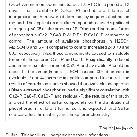
(w/w). Amendments were incubated at 25±1 °C for a period of 12
days. Then, available-P (Olsen-P) and different forms of
inorganic phosphorus were determined by sequential extraction
method. The application of sulfur compounds caused significant
changes (p≤0.05) in the amount of P-Olsen and inorganic forms
of phosphorus (Ca2-P, Ca8-P, Al-P, Fe-P, Ca10-P) compared to
control. The amount of available phosphorus in H2SO4,
Al2(SO4)3 and S + Ti compared to control increased 240, 70 and
50%, respectively. Also, these amendments caused to insoluble
forms of phosphorus, Ca8-P and Ca10-P, significantly reduced
and in more soluble forms of Ca2-P and available-P could be
used. In the amendments, FeSO4 caused 30% decrease in
available-P and 4% increase in apatite compared to control. The
results of correlation studies showed that available phosphorus
(Olsen extracted phosphorus) had a significant correlation with
Ca2-P, Ca8-P, Ca10-P and residual-P; the results of this study
showed the effect of sulfur compounds on the distribution of
phosphorus in different forms, so it is expected that Sulfur
sources affect the usability and phosphorus chemistry.
کلیدواژه‌ها
[English]
Sulfur
Thiobacillius
Inorganic phosphorus fractions