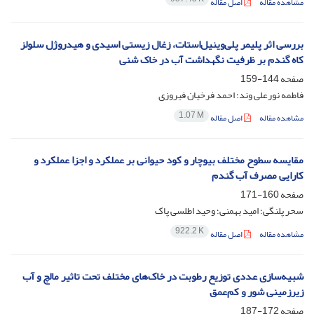
مشاهده مقاله
اصل مقاله
بررسی اثر پلیمر پلی‌وینیل‌استات، زغال زیستی اسیدی و هیدروژل سلولز
کاه گندم بر ظرفیت نگهداشت آب در خاک شنی
صفحه
144-159
فاطمه نورعلی وند؛ احمد فرخیان فیروزی
1.07 M
مشاهده مقاله
اصل مقاله
مقایسه سطوح مختلف بیوچار و کود حیوانی بر عملکرد و اجزا عملکرد و
کارایی مصرف آب گندم
صفحه
160-171
سحر پلنگی؛ امید بهمنی؛ وحید اطلسی پاک
922.2 K
مشاهده مقاله
اصل مقاله
شبیه‌سازی عددی توزیع رطوبت در خاک‌های مختلف تحت تاثیر مالچ و آب
زیرزمینی شور و کم‌عمق
صفحه
172-187