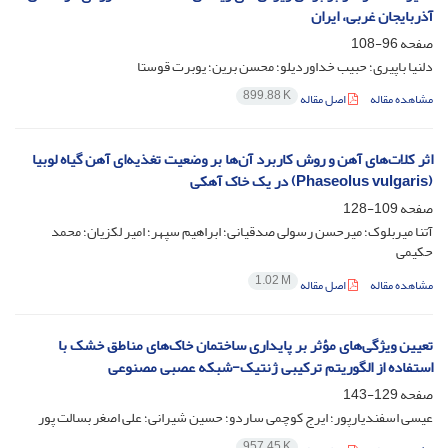
آذربایجان غربی، ایران
صفحه
96-108
دلنیا باپیری؛ حبیب خداوردیلو؛ محسن برین؛ یوبرت قوستا
899.88 K
مشاهده مقاله
اصل مقاله
اثر کلات‌های آهن و روش کاربرد آن‌ها بر وضعیت تغذیه‌ای آهن گیاه لوبیا
(Phaseolus vulgaris) در یک خاک آهکی
صفحه
109-128
آتنا میربلوک؛ میرحسن رسولی صدقیانی؛ ابراهیم سپهر؛ امیر لکزیان؛ محمد
حکیمی
1.02 M
مشاهده مقاله
اصل مقاله
تعیین ویژگی‌های مؤثر بر پایداری ساختمان خاک‌های مناطق خشک با
استفاده از الگوریتم ترکیبی ژنتیک-شبکه عصبی مصنوعی
صفحه
129-143
عیسی اسفندیارپور؛ ایرج کوچمی ساردو؛ حسین شیرانی؛ علی اصغر بسالت پور
957.45 K