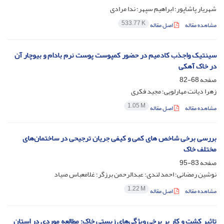
شهریار پاشاپور؛ ابراهیم سپهر؛ ندا مرادی
533.77 K
مشاهده مقاله
اصل مقاله
سینتیک واجذب کادمیم در حضور کمپوست پوست نرم بادام و بیوچار آن
در خاک آهکی
صفحه
68-82
زهرا دیانت مهارلویی؛ مجید فکری
1.05 M
مشاهده مقاله
اصل مقاله
بررسی برخی شاخص های کمی و کیفی جریان ترجیحی در ساختمان‌های
مختلف خاک
صفحه
83-95
نوشین رمضانی؛ احمد لندی؛ عبدالرحمن برزگر؛ غلامعباس صیاد
1.22 M
مشاهده مقاله
اصل مقاله
تاثیر کشت و کار بر برخی ویژگی‌های زیستی خاک: مطالعه موردی در استان