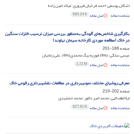
اشکان یوسفی؛ احمد فرخیان فیروزی؛ میلاد امین زاده
990.24 K
مشاهده مقاله
اصل مقاله
بکارگیری شاخص‌های آلودگی به‌منظور بررسی میزان ترسیب فلزات سنگین
در خاک (مطالعه موردی کارخانه‌ سیمان نهاوند)‏
صفحه
188-201
عیسی سلگی؛ &rlm; فوزیه بیگ محمدی&rlm;؛ علی زمانیان
1.21 M
مشاهده مقاله
اصل مقاله
معرفی روش‎های مختلف نمونه‎برداری در مطالعات نقشه‎برداری رقومی خاک
صفحه
202-219
لیلا لطف الهی؛ محمد امیر دلاور؛ محمد جمشیدی
827.81 K
مشاهده مقاله
اصل مقاله