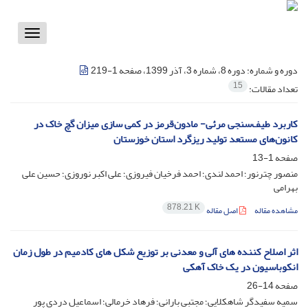
Toggle
vigation
دوره و شماره:
دوره 8، شماره 3، آذر 1399، صفحه 1-219
15
تعداد مقالات:
کاربرد طیف‌سنجی مرئی- مادون‌قرمز در کمی سازی میزان گچ خاک در
کانون‌های مستعد تولید ریزگرد استان خوزستان
صفحه
1-13
منصور چترنور؛ احمد لندی؛ احمد فرخیان فیروزی؛ علی اکبر نوروزی؛ حسین علی
بهرامی
878.21 K
مشاهده مقاله
اصل مقاله
اثر اصلاح کننده های آلی و معدنی بر توزیع شکل های کادمیم در طول زمان
انکوباسیون در یک خاک آهکی
صفحه
14-26
سمیه سفیدگر شاهکلایی؛ مجتبی بارانی؛ فرهاد خرمالی؛ اسماعیل دردی پور