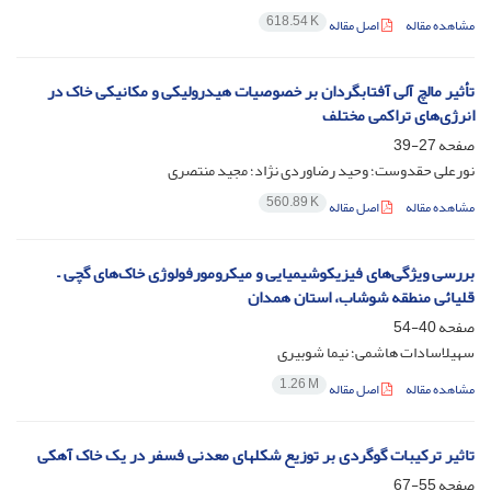
618.54 K
مشاهده مقاله
اصل مقاله
تأثیر مالچ آلی آفتابگردان بر خصوصیات هیدرولیکی و مکانیکی خاک در
انرژی‌های تراکمی مختلف
صفحه
27-39
نورعلی حقدوست؛ وحید رضاوردی نژاد؛ مجید منتصری
560.89 K
مشاهده مقاله
اصل مقاله
بررسی ویژگی‌های فیزیکوشیمیایی و میکرومورفولوژی خاک‌های گچی –
قلیائی منطقه شوشاب، استان همدان
صفحه
40-54
سهیلاسادات هاشمی؛ نیما شوبیری
1.26 M
مشاهده مقاله
اصل مقاله
تاثیر ترکیبات گوگردی بر توزیع شکلهای معدنی فسفر در یک خاک آهکی
صفحه
55-67