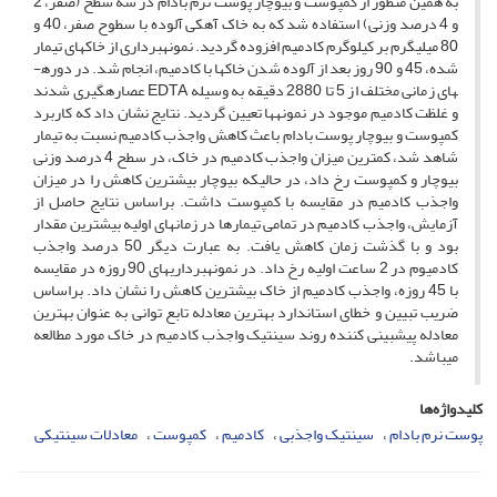
به همین منظور از کمپوست و بیوچار پوست نرم بادام در سه سطح (صفر، 2
و 4 درصد وزنی) استفاده شد که به خاک آهکی آلوده با سطوح صفر، 40 و
80 میلی­گرم بر کیلوگرم کادمیم افزوده گردید. نمونه­برداری از خاک­های تیمار
شده، 45 و 90 روز بعد از آلوده شدن خاک­ها با کادمیم، انجام شد. در دوره­
های زمانی مختلف از 5 تا 2880 دقیقه به وسیله EDTA عصاره­گیری شدند
و غلظت کادمیم موجود در نمونه­ها تعیین گردید. نتایج نشان داد که کاربرد
کمپوست و بیوچار پوست بادام باعث کاهش واجذب کادمیم نسبت به تیمار
شاهد شد، کمترین میزان واجذب کادمیم در خاک، در سطح 4 درصد وزنی
بیوچار و کمپوست رخ داد، در حالیکه بیوچار بیشترین کاهش را در میزان
واجذب کادمیم در مقایسه با کمپوست داشت. براساس نتایج حاصل از
آزمایش، واجذب کادمیم در تمامی تیمارها در زمان­های اولیه بیشترین مقدار
بود و با گذشت زمان کاهش یافت. به عبارت دیگر 50 درصد واجذب
کادمیوم در 2 ساعت اولیه رخ داد. در نمونه­برداری­های 90 روزه در مقایسه
با 45 روزه، واجذب کادمیم از خاک بیشترین کاهش را نشان داد. براساس
ضریب تبیین و خطای استاندارد بهترین معادله تابع توانی به عنوان بهترین
معادله پیش­بینی کننده روند سینتیک واجذب کادمیم در خاک مورد مطالعه
می­باشد.
کلیدواژه‌ها
پوست نرم بادام
سینتیک واجذبی
کادمیم
کمپوست
معادلات سینتیکی