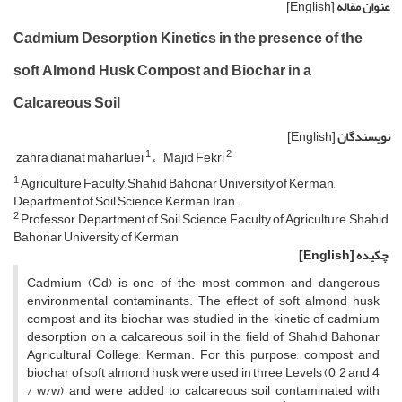
عنوان مقاله
[English]
Cadmium Desorption Kinetics in the presence of the
soft Almond Husk Compost and Biochar in a
Calcareous Soil
نویسندگان
[English]
1
2
zahra dianat maharluei
Majid Fekri
1
Agriculture Faculty, Shahid Bahonar University of Kerman,
Department of Soil Science, Kerman, Iran.
2
Professor, Department of Soil Science, Faculty of Agriculture, Shahid
Bahonar University of Kerman
چکیده
[English]
Cadmium (Cd) is one of the most common and dangerous
environmental contaminants. The effect of soft almond husk
compost and its biochar was studied in the kinetic of cadmium
desorption on a calcareous soil in the field of Shahid Bahonar
Agricultural College, Kerman. For this purpose, compost and
biochar of soft almond husk were used in three Levels (0, 2 and 4
% w/w) and were added to calcareous soil contaminated with