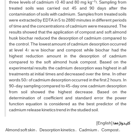
-1
three levels of cadmium (0, 40 and 80 mg kg
). Sampling from
treated soils was carried out 45 and 90 days after the
contamination of soils with cadmium. Samples from treated soils
were extracted by EDTA in 5 to 2880 minutes in different periods
of time and the concentrations of cadmium were measured. The
results showed that the application of compost and soft almond
husk biochar reduced the desorption of cadmium compared to
the control. The lowest amount of cadmium desorption occurred
at level 4% w/w biochar and compost, while biochar had the
highest reduction amount in the desorption of cadmium
compared to the soft almond husk compost. Based on the
experimental results, the cadmium desorption was highest in all
treatments at initial times and decreased over the time. In other
words, 50% of cadmium desorption occurred in the first 2 hours. In
90-day sampling compared to 45-day one, cadmium desorption
from soil showed the highest decrease. Based on the
determination of coefficient and standard error, the power
function equation is considered as the best predictor of the
cadmium release kinetics trend in the studied soil.
کلیدواژه‌ها
[English]
Almond soft skin
Desorption kinetics
Cadmium
Compost