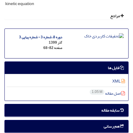
kinetic equation
مراجع
دوره 8، شماره 3 - شماره پیاپی 3
آذر 1399
صفحه
68-82
فایل ها
XML
1.05 M
اصل مقاله
سابقه مقاله
هم رسانی