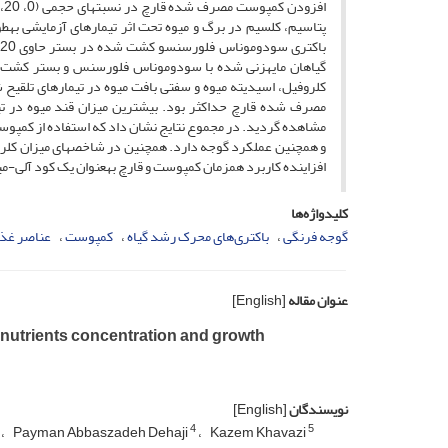
پتاسیم، کلسیم در برگ و میوه تحت اثر تیمارهای آزمایشی به­طو
مشاهده گردید. در مجموع نتایج نشان داد که استفاده از کمپوست
و همچنین عملکرد گوجه دارد. همچنین در شاخص­های میزان کلروفیل
افزاینده کاربرد همزمان کمپوست و قارچ به­عنوان یک کود آلی-می
کلیدواژه‌ها
گوجه فرنگی
باکتری‌های محرک رشد گیاه
کمپوست
عناصر غذا
عنوان مقاله
[English]
me nutrients concentration and growth
نویسندگان
[English]
4
5
Payman Abbaszadeh Dehaji
Kazem Khavazi