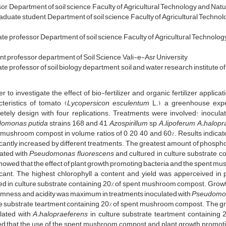
or, Department of soil science, Faculty of Agricultural Technology and Nat
duate student, Department of soil science, Faculty of Agricultural Techn
te professor Department of soil science, Faculty of Agricultural Technol
nt professor department of Soil Science, Vali-e-Asr University
e professor of soil biology department, soil and water research institute of
er to investigate the effect of bio-fertilizer and organic fertilizer app
teristics of tomato (
Lycopersicon esculentum
L.), a greenhouse expe
etely design with four replications. Treatments were involved: inocul
omonas putida
strains 168 and 41,
Azospirillum
sp,
A.lipoferum
,
A.halopr
mushroom compost in volume ratios of 0, 20, 40 and 60%. Results indicated
icantly increased by different treatments. The greatest amount of phosp
lated with
Pseudomonas fluorescens
and cultured in culture substrate 
howed that the effect of plant growth promoting bacteria and the spent m
icant. The highest chlorophyll a content and yield was apperceived in 
ed in culture substrate containing 20% of spent mushroom compost. Growth c
firmness and acidity was maximum in treatments inoculated with
Pseudomon
e substrate teartment containing 20% of spent mushroom compost. The gr
lated with
A.halopraeferens
in culture substrate teartment containing
 that the use of the spent mushroom compost and plant growth promoting 