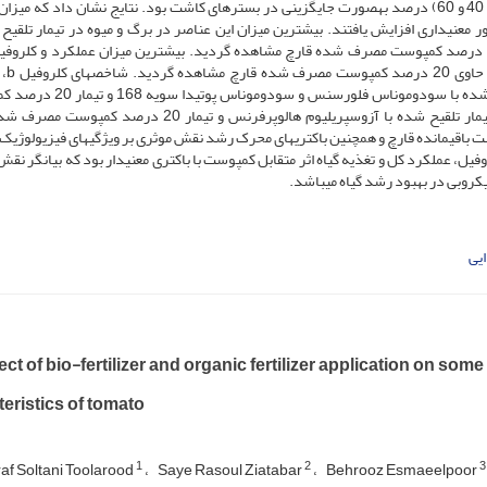
افزودن کمپوست مصرف شده قارچ در نسبت­های حجمی (0، 20، 40 و 60) درصد به­صورت جایگزینی در بسترهای کاشت بود. نتایج نشان داد که 
ر معنی­داری افزایش یافتند. بیشترین میزان این عناصر در برگ و میوه در تیمار تلقیح 
گیاهان مایه­زنی شد
کلروفیل، اسیدیته میوه و سفتی بافت میوه در تیمارهای تلقیح شده با سودوموناس ف
مصرف شده قارچ حداکثر بود. بیشترین میزان قند میوه در تیمار تلقیح شده با آزوسپریلیوم هالوپرفرنس و تیمار 20
 باقی­مانده قارچ و همچنین باکتری­های محرک رشد نقش موثری بر ویژگی­های فیزیولوژیک،
، عملکرد کل و تغذیه گیاه اثر متقابل کمپوست با باکتری معنی­دار بود که بیان­گر نقش 
کروبی در بهبود رشد گیاه می­باشد.
یی
ect of bio-fertilizer and organic fertilizer application on so
eristics of tomato
1
2
3
af Soltani Toolarood
Saye Rasoul Ziatabar
Behrooz Esmaeelpoor