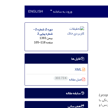
ورود به سامانه
ENGLISH
دوره 2، شماره 2 -
شماره پیاپی 2
بهمن 1393
صفحه
105-118
فایل ها
XML
303.73 K
اصل مقاله
سابقه مقاله
Lycop
نگی با
 41) و آزوسپریلیوم (گونه لیپوفروم، sp و هالوپرفرنس) و
هم رسانی