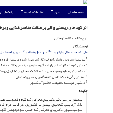
صفحه اصلی
مرور
اطلاعات نشریه
راهنمای ن
اثر کودهای زیستی و آلی بر غلظت عناصر غذایی و 
نوع مقاله : مقاله پژوهشی
نویسندگان
2
1
علی اشرف سلطانی طولارود
رسول ضیاتبار
بهروز اسماعیل 
1
بترتیب استادیار، دانش آموخته کارشناسی ارشد و دانشیار گروه ع
2
دانش آموخته کارشناسی ارشد گروه علوم و مهندسی خاک دانشکده ف
3
دانشیار گروه علوم و مهندسی خاک دانشکده فناوری کشاورزی و منا
4
استادیار گروه خاکشناسی دانشگاه ولی عصر رفسنجان
5
دانشیار موسسه تحقیقات خاک و آب کشور
چکیده
به­منظور بررسی تأثیر باکتری­های محرک رشد گیاه و کمپوست مص
L.)، آزمایشی گلخانه­ای به­صورت فاکتوریل در قالب طرح کام