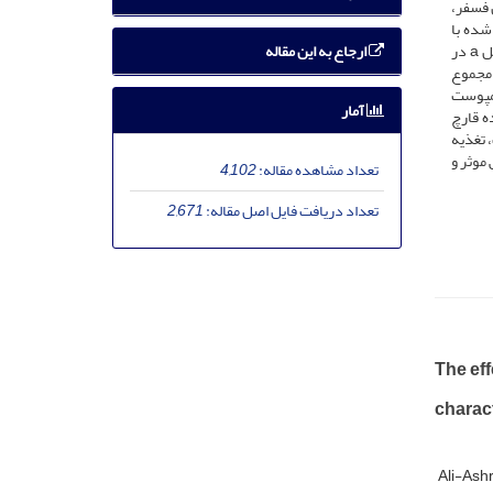
میزان فسفر،
شده با
ارجاع به این مقاله
باکتری سودوموناس فلورسنسو کشت شده در بستر حاوی 20 درصد کمپوست مصرف شده قارچ مشاهده گردید. بیشترین میزان عملکرد و کلروفیل a در
ه با سودوموناس فلورسنس و بستر کشت حاوی 20 درصد کمپوست مصرف شده قارچ مشاهده گردید. شاخص­های کلروفیل b، مجموع
لورسنس و سودوموناس پوتیدا سویه 168 و تیمار 20 درصد کمپوست
آمار
 درصد کمپوست مصرف شده قارچ
 تغذیه
موثر و
تعداد مشاهده مقاله:
4,102
تعداد دریافت فایل اصل مقاله:
2,671
The eff
charact
Ali-Ashr