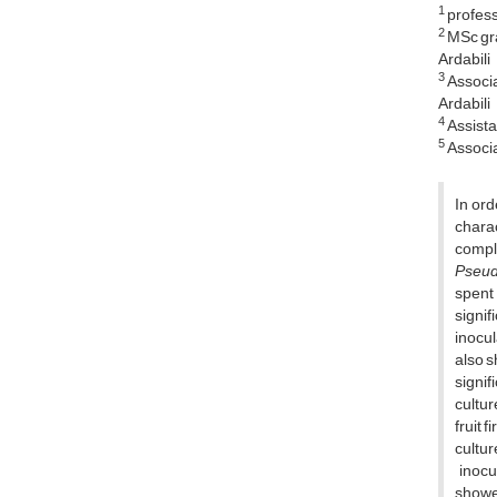
1
profess
2
MSc gra
Ardabili
3
Associa
Ardabili
4
Assista
5
Associat
In ord
charac
compl
Pseud
spent 
signif
inocu
also s
signif
cultur
fruit 
cultur
inocu
showed