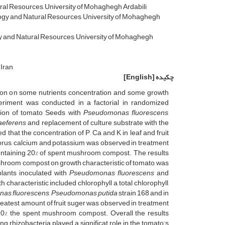
ural Resources, University of Mohaghegh Ardabili
ology and Natural Resources, University of Mohaghegh
ogy and Natural Resources, University of Mohaghegh
 Iran
چکیده
[English]
lication on some nutrients concentration and some growth
riment was conducted in a factorial in randomized
ation of tomato Seeds with
Pseudomonas fluorescens
,
aeferens
and replacement of culture substrate with the
 that the concentration of P, Ca and K in leaf and fruit
horus, calcium and potassium was observed in treatment
containing 20% of spent mushroom compost. The results
ushroom compost on growth characteristic of tomato, was
plants inoculated with
Pseudomonas fluorescens
and
haracteristic included chlorophyll a, total chlorophyll,
as fluorescens
,
Pseudomonas putida
strain 168 and in
eatest amount of fruit suger was observed in treatment
 20% the spent mushroom compost. Overall the results
rhizobacteria played a significat role in the tomato’s