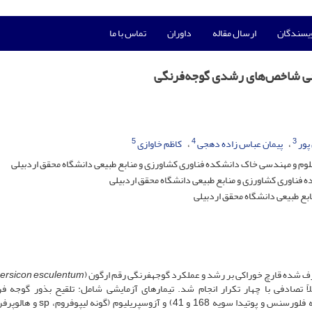
ویسندگان
ارسال مقاله
داوران
تماس با ما
برخی شاخص‌های رشدی گوجه‌فرنگی
5
4
3
پور
پیمان عباس زاده دهجی
کاظم خاوازی
لوم و مهندسی خاک دانشکده فناوری کشاورزی و منابع طبیعی دانشگاه محقق اردبیلی
ناوری کشاورزی و منابع طبیعی دانشگاه محقق اردبیلی
بع طبیعی دانشگاه محقق اردبیلی
رف شده قارچ خوراکی بر رشد و عملکرد گوجه­فرنگی رقم ارگون (
ersicon esculentum
لاً تصادفی با چهار تکرار انجام شد. تیمارهای آزمایشی شامل: تلقیح بذور گوجه فر
سوسپانسیون باکتری­های محرک رشد جنس سودوموناس (گونه فلورسنس و پوتیدا سویه 168 و