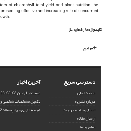
rs of chlorophyll, total yield and plant nutrition, the
resenting effective and increasing role of concurrent
rowth.
کلیدواژه‌ها
[English]
مراجع
دسترسی سریع
آخرین اخبار
صفحه اصلی
تبعیت از قوانین COPE
398-08-08
درباره نشریه
تکمیل مشخصات شخصی و ب
اعضای هیات تحریریه
هزینه داوری و چاپ مقاله
-20
ارسال مقاله
تماس با ما