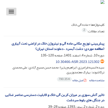
Toggle
vigation
کلیدواژه‌ها =
ماده آلی خاک
2
تعداد مقالات:
پیش‌بینی توزیع مکانی ماده آلی و نیتروژن خاک در اراضی تحت آبیاری
(مطالعه موردی: دشت آبسرد – دماوند استان تهران)
دوره 10، شماره 4، اسفند 1401، صفحه
120-135
10.30466/ASR.2023.121302
سیده انسیه فرامرزی؛ ابراهیم پذیرا؛ محمدحسن مسیح آبادی؛ علی محمدی
ترکاشوند؛ بهارک معتمدوزیری
790.35 K
مشاهده مقاله
اصل مقاله
تاثیر آتش سوزی بر میزان کربن آلی خاک و قابلیت دسترسی عناصر غذایی
در جنگل های بلوط سردشت
دوره 2، شماره 2، بهمن 1393، صفحه
28-39