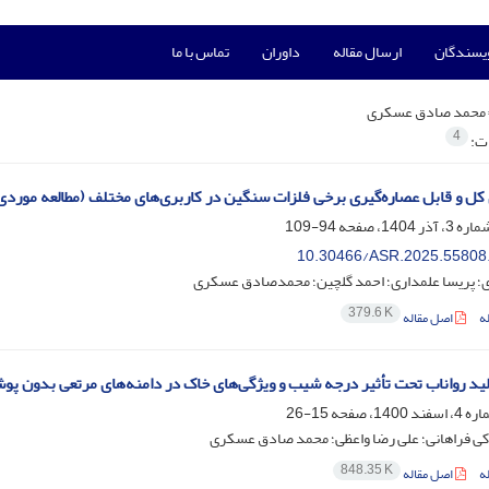
ویسندگان
ارسال مقاله
داوران
تماس با ما
محمد صادق عسکری
4
ات:
کل و قابل عصاره‌گیری برخی فلزات سنگین در کاربری‌های مختلف (مطالعه موردی: ز
94-109
10.30466/ASR.2025.55808
ی؛ پریسا علمداری؛ احمد گلچین؛ محمدصادق عسکری
379.6 K
ه
اصل مقاله
ید رواناب تحت تأثیر درجه شیب‌ و ویژگی‌های خاک در دامنه‌های مرتعی بدون 
15-26
رکی فراهانی؛ علی رضا واعظی؛ محمد صادق عسکری
848.35 K
ه
اصل مقاله