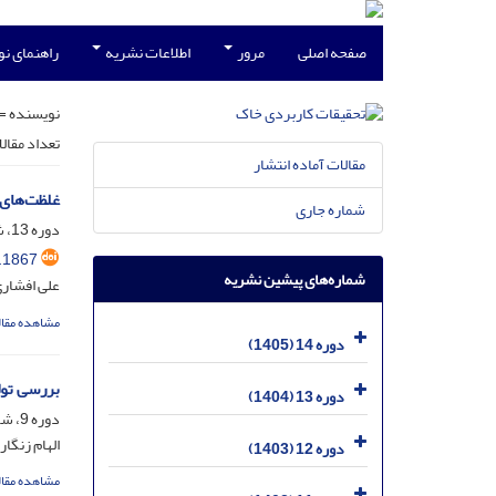
صفحه اصلی
مرور
اطلاعات نشریه
راهنمای ن
نویسنده =
تعداد مقال
مقالات آماده انتشار
غلظت‌های 
شماره جاری
دوره 13، شماره 3، آذر 1404، صفحه
.1867
شماره‌های پیشین نشریه
علی افشار
مشاهده مقال
دوره 14 (1405)
بررسی تول
دوره 13 (1404)
دوره 9، شماره 4، اسفند 1400، صفحه
الهام زنگا
دوره 12 (1403)
مشاهده مقال