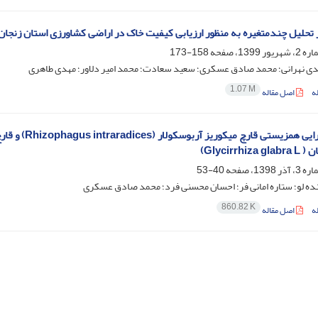
ز تحلیل چند‌متغیره به منظور ارزیابی کیفیت خاک در اراضی کشاورزی استان زنجان
158-173
ی نهرانی؛ محمد صادق عسکری؛ سعید سعادت؛ محمد امیر دلاور؛ مهدی طاهری
1.07 M
ه
اصل مقاله
Glycirrhi)
40-53
ده لو؛ ستاره امانی فر؛ احسان محسنی فرد؛ محمد صادق عسکری
860.82 K
ه
اصل مقاله