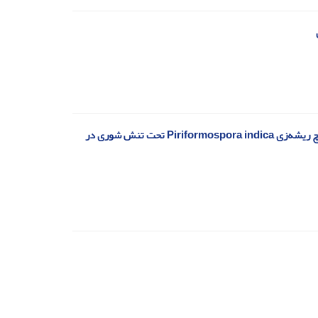
بررسی کارایی همزیستی قارچ‌ میکوریز آربوسکولار (Rhizophagus intraradices) و قارچ ریشه‌زی Piriformospora indica تحت تنش شوری در