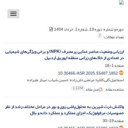
Toggle
vigation
دوره و شماره:
دوره 13، شماره 1، خرداد 1404
7
تعداد مقالات:
ارزیابی وضعیت عناصر غذایی پرمصرف (NPK) و برخی ویژگی‌های شیمیایی
در تعدادی از خاک‌های زراعی منطقه ایوریق اردبیل
صفحه
1-18
10.30466/ASR.2025.55487.1852
اسماعیل گلی کلانپا؛ مرتضی خان زاده؛ حسین شهاب؛ مهناز علیزاده
1.13 M
مشاهده مقاله
اصل مقاله
واکنش ذرت شیرین به محلول‌پاشی روی و بور در مراحل مختلف رشد از نظر
خصوصیات مرفولوژیک، اجزای عملکرد و عملکرد دانه و بلال
صفحه
19-30