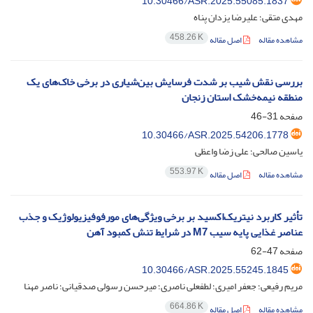
10.30466/ASR.2025.55085.1837
مهدی متقی؛ علیرضا یزدان پناه
458.26 K
مشاهده مقاله
اصل مقاله
بررسی نقش شیب بر شدت فرسایش بین‌شیاری در برخی خاک‌های یک
منطقه نیمه‌خشک استان زنجان
صفحه
31-46
10.30466/ASR.2025.54206.1778
یاسین صالحی؛ علی زضا واعظی
553.97 K
مشاهده مقاله
اصل مقاله
تأثیر کاربرد نیتریک‌اکسید بر برخی ویژگی‌های مورفوفیزیولوژیک و جذب
عناصر غذایی پایه سیب M7 در شرایط تنش کمبود آهن
صفحه
47-62
10.30466/ASR.2025.55245.1845
مریم رفیعی؛ جعفر امیری؛ لطفعلی ناصری؛ میرحسن رسولی صدقیانی؛ ناصر مهنا
664.86 K
مشاهده مقاله
اصل مقاله