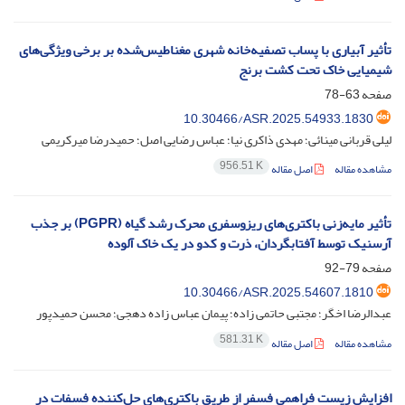
تأثیر آبیاری با پساب تصفیه‌خانه شهری مغناطیس‌شده بر برخی ویژگی‌های
شیمیایی خاک تحت کشت برنج
صفحه
63-78
10.30466/ASR.2025.54933.1830
لیلی قربانی مینائی؛ مهدی ذاکری نیا؛ عباس رضایی اصل؛ حمیدرضا میرکریمی
956.51 K
مشاهده مقاله
اصل مقاله
تأثیر مایه‌زنی باکتری‌های ریزوسفری محرک رشد گیاه (PGPR) بر جذب
آرسنیک توسط آفتابگردان، ذرت و کدو در یک خاک آلوده
صفحه
79-92
10.30466/ASR.2025.54607.1810
عبدالرضا اخگر؛ مجتبی حاتمی زاده؛ پیمان عباس زاده دهجی؛ محسن حمیدپور
581.31 K
مشاهده مقاله
اصل مقاله
افزایش زیست فراهمی فسفر از طریق باکتری‌های حل‌کننده فسفات در