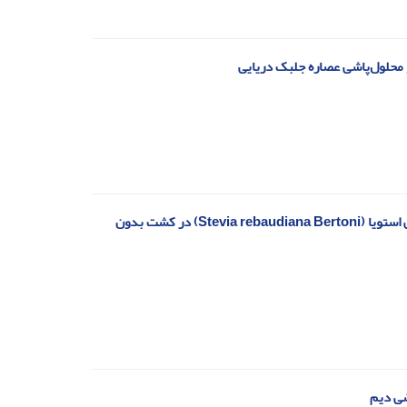
 محلول‌پاشی عصاره جلبک دریایی
تاثیر نسبت‌های مختلف اوره به نیترات بر شاخص های رشدی و میزان ترکیبات فیتوشیمایی استویا (Stevia rebaudiana Bertoni) در کشت بدون
ضی دیم