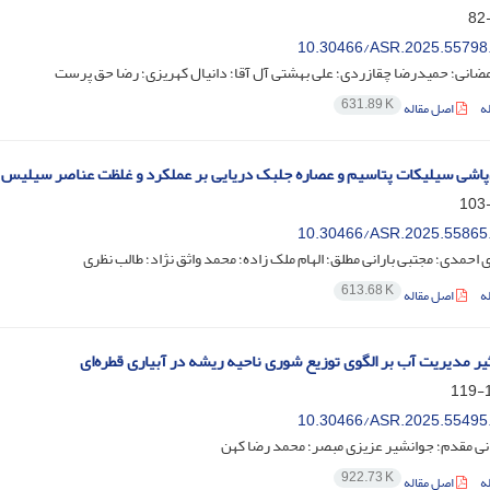
10.30466/ASR.2025.55798
مضانی؛ حمیدرضا چقازردی؛ علی بهشتی آل آقا؛ دانیال کهریزی؛ رضا حق پرست
631.89 K
ه
اصل مقاله
پاشی سیلیکات پتاسیم و عصاره جلبک دریایی بر عملکرد و غلظت عناصر سیلیس و پتاسیم در برن
10.30466/ASR.2025.55865
احمدی؛ مجتبی بارانی مطلق؛ الهام ملک زاده؛ محمد واثق نژاد؛ طالب نظری
613.68 K
ه
اصل مقاله
یر مدیریت آب بر الگوی توزیع شوری ناحیه ریشه در آبیاری قطره‌ای
1
10.30466/ASR.2025.55495
نی مقدم؛ جوانشیر عزیزی مبصر؛ محمد رضا کهن
922.73 K
ه
اصل مقاله