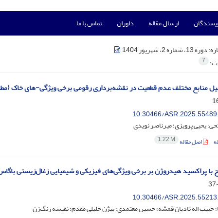
ویسندگان
ارسال مقاله
داوران
تماس با ما
ره:
دوره 13، شماره 2، شهریور 1404
7
ات:
یل منابع مختلف عدم قطعیت در نقشه‌برداری رقومی برخی ویژگی-های خاک (مطا
10.30466/ASR.2025.55489
ی؛ یحیی پرویزی؛ میرناصر نویدی
1.22 M
ه
اصل مقاله
اح با پراکسید هیدروژن بر برخی ویژگی‌های فیزیکی و شیمیایی زغال‌زیستی باگا
10.30466/ASR.2025.55213
یا؛ حبیب اله نادیان قمشه؛ حسین معتمدی؛ بیژن خلیلی مقدم؛ نفیسه رنگ‌زن