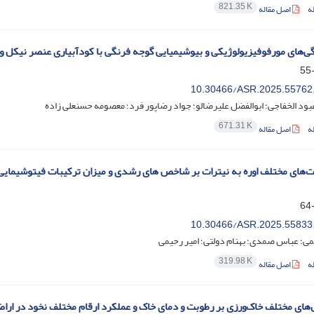
821.35 K
ه
اصل مقاله
گی‌های مورفوفیزیولوژیکی و بیوشیمیایی گوجه فرنگی با کودآبیاری عنصر نیکل و
10.30466/ASR.2025.55762
بود الخفاجی؛ ابوالفضل علیرضالو؛ جواد رضاپور فرد؛ معصومه حسنعلی زاده
671.31 K
ه
اصل مقاله
10.30466/ASR.2025.55833
یمی؛ عباس صمدی؛ بهنام دولتی؛ امیر رحیمی
319.98 K
ه
اصل مقاله
‌های مختلف خاک‌ورزی بر رطوبت و دمای خاک و عملکرد ارقام مختلف نخود در ارا