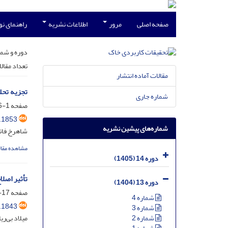
صفحه اصلی
مرور
اطلاعات نشریه
راهنمای ن
دوره و شما
تعداد مقال
مقالات آماده انتشار
تجزیه تحل
شماره جاری
صفحه
1-16
.1853
شماره‌های پیشین نشریه
شاهرخ فاتح
مشاهده مقال
دوره 14 (1405)
تأثیر اصل
دوره 13 (1404)
صفحه
17-37
شماره 4
.1843
شماره 3
میلاد بی‌ر
شماره 2