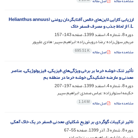
مشاهده مقاله
اصل مقاله
ارزیابی کارایی لاین‌های خالص آفتابگردان روغنی (Helianthus annuus
L.) از لحاظ جذب و مصرف فسفر خاک
دوره 8، شماره 4، اسفند 1399، صفحه
143-157
مریم رسول زاده؛ رضا درویش زاده؛ ابراهیم سپهر؛ هادی علیپور
695.51 K
مشاهده مقاله
اصل مقاله
تأثیر تنک خوشه خرما بر برخی ویژگی‌های فیزیکی، فیزیولوژیکی، عناصر
معدنی و عارضه خشکیدگی خوشه خرما در منطقه بم
دوره 8، شماره 4، اسفند 1399، صفحه
197-207
حکیمه استوارزاده؛ عباس صمدی؛ ابراهیم سپهر
1.14 M
مشاهده مقاله
اصل مقاله
تاثیر ترکیبات گوگردی بر توزیع شکلهای معدنی فسفر در یک خاک آهکی
دوره 8، شماره 3، آذر 1399، صفحه
55-67
شهریار پاشاپور؛ ابراهیم سپهر؛ ندا مرادی