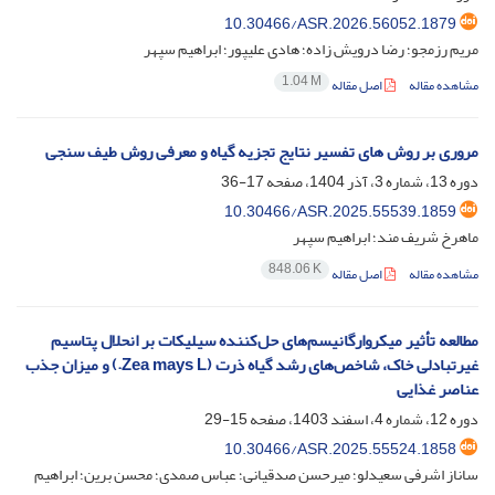
10.30466/ASR.2026.56052.1879
مریم رزمجو؛ رضا درویش زاده؛ هادی علیپور؛ ابراهیم سپهر
1.04 M
مشاهده مقاله
اصل مقاله
مروری بر روش های تفسیر نتایج تجزیه گیاه و معرفی روش طیف سنجی
دوره 13، شماره 3، آذر 1404، صفحه
17-36
10.30466/ASR.2025.55539.1859
ماهرخ شریف مند؛ ابراهیم سپهر
848.06 K
مشاهده مقاله
اصل مقاله
مطالعه تأثیر میکروارگانیسم‌های حل‌کننده سیلیکات بر انحلال پتاسیم
غیرتبادلی خاک، شاخص‌های رشد گیاه ذرت (Zea mays L.) و میزان جذب
عناصر غذایی
دوره 12، شماره 4، اسفند 1403، صفحه
15-29
10.30466/ASR.2025.55524.1858
ساناز اشرفی سعیدلو؛ میرحسن صدقیانی؛ عباس صمدی؛ محسن برین؛ ابراهیم