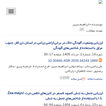
Toggle
vigation
نویسنده =
ابراهیم سپهر
25
تعداد مقالات:
ارزیابی وضعیت آلودگی خاک در برخی اراضی زراعی در استان ذی قار، جنوب
عراق با استفاده از شاخص‌های آلودگی
دوره 14، شماره 1، خرداد 1405، صفحه
17-30
10.30466/ASR.2026.56244.1889
علی راضی جابر؛ بهنام دولتی؛ ابراهیم سپهر؛ فرخ اسدزاده؛ مرضیه پیری؛ سالار
رضاپور؛ عماد کاظم ال-زارکانی
1.23 M
مشاهده مقاله
اصل مقاله
ارزیابی تحمل به تنش کمبود فسفر در لاین‌های خالص ذرت (Zea mays
L.) با استفاده از شاخص‌های تحمل به تنش
دوره 13، شماره 4، اسفند 1404، صفحه
64-84