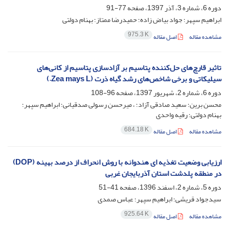
دوره 6، شماره 3، آذر 1397، صفحه
77-91
ابراهیم سپهر؛ جواد بیاض زاده؛ حمیدرضا ممتاز؛ بهنام دولتی
975.3 K
مشاهده مقاله
اصل مقاله
تاثیر قارچ‌های حل‌کننده پتاسیم بر آزادسازی پتاسیم از کانی‌های
سیلیکاتی و برخی شاخص‌های رشد گیاه ذرت (Zea mays L.)
دوره 6، شماره 2، شهریور 1397، صفحه
96-108
محسن برین؛ سعید صادقی آزاد؛ ، میرحسن رسولی صدقیانی؛ ابراهیم سپهر؛
بهنام دولتی؛ رقیه واحدی
684.18 K
مشاهده مقاله
اصل مقاله
ارزیابی وضعیت تغذیه ای هندوانه با روش انحراف از درصد بهینه (DOP)
در منطقه پلدشت استان آذربایجان غربی
دوره 5، شماره 2، اسفند 1396، صفحه
41-51
سیدجواد قریشی؛ ابراهیم سپهر؛ عباس صمدی
925.64 K
مشاهده مقاله
اصل مقاله