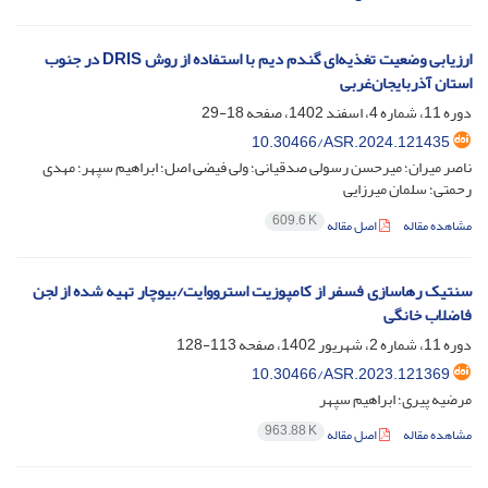
ارزیابی وضعیت تغذیه‌ای گندم دیم با استفاده از روش DRIS در جنوب
استان آذربایجان‌غربی
دوره 11، شماره 4، اسفند 1402، صفحه
18-29
10.30466/ASR.2024.121435
ناصر میران؛ میرحسن رسولی صدقیانی؛ ولی فیضی اصل؛ ابراهیم سپهر؛ مهدی
رحمتی؛ سلمان میرزایی
609.6 K
مشاهده مقاله
اصل مقاله
سنتیک رهاسازی فسفر از کامپوزیت استرووایت/بیوچار تهیه شده از لجن
فاضلاب خانگی
دوره 11، شماره 2، شهریور 1402، صفحه
113-128
10.30466/ASR.2023.121369
مرضیه پیری؛ ابراهیم سپهر
963.88 K
مشاهده مقاله
اصل مقاله