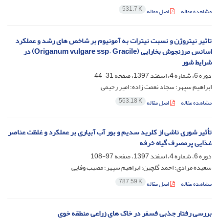
531.7 K
مشاهده مقاله
اصل مقاله
تاثیر نیتروژن و نسبت نیترات به آمونیوم بر شاخص های رشد و عملکرد
اسانس مرزنجوش بخارایی (Origanum vulgare ssp. Gracile) در
شرایط شور
دوره 6، شماره 4، اسفند 1397، صفحه
31-44
ابراهیم سپهر؛ سجاد نعمت زاده؛ امیر رحیمی
563.18 K
مشاهده مقاله
اصل مقاله
تأثیر شوری ناشی از کلرید سدیم و بور آب آبیاری بر عملکرد و غلظت عناصر
غذایی پرمصرف گیاه خرفه
دوره 6، شماره 4، اسفند 1397، صفحه
97-108
سعیده مرادی؛ احمد گلچین؛ ابراهیم سپهر؛ مصیب وفایی
787.59 K
مشاهده مقاله
اصل مقاله
بررسی رفتار جذبی فسفر در خاک های زراعی منطقه خوی