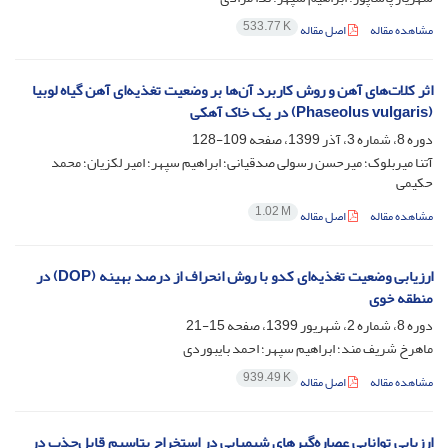
533.77 K
مشاهده مقاله
اصل مقاله
اثر کلات‌های آهن و روش کاربرد آن‌ها بر وضعیت تغذیه‌ای آهن گیاه لوبیا
(Phaseolus vulgaris) در یک خاک آهکی
دوره 8، شماره 3، آذر 1399، صفحه
109-128
آتنا میربلوک؛ میرحسن رسولی صدقیانی؛ ابراهیم سپهر؛ امیر لکزیان؛ محمد
حکیمی
1.02 M
مشاهده مقاله
اصل مقاله
ارزیابی وضعیت تغذیه‌ای کدو با روش‌ انحراف از درصد بهینه (DOP) در
منطقه خوی
دوره 8، شماره 2، شهریور 1399، صفحه
15-21
ماهرخ شریف مند؛ ابراهیم سپهر؛ احمد بایبوردی
939.49 K
مشاهده مقاله
اصل مقاله
ارزیابی توانایی عصاره‌گیرهای شیمیایی در استخراج پتاسیم قابل‌جذب در