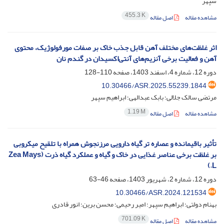
سپهر
455.3 K
مشاهده مقاله
اصل مقاله
اثر غلظت‌های مختلف آهن قابل جذب خاک بر صفات مورفولوژیک، محتوی
آهن و فعالیت برخی آنزیم‌های آنتی‌اکسیدان در گندم نان
دوره 12، شماره 4، اسفند 1403، صفحه
110-128
10.30466/ASR.2025.55239.1844
مرتضی سالک جلالی؛ بابک عبدالهی؛ ابراهیم سپهر
1.19 M
مشاهده مقاله
اصل مقاله
تأثیر باقیمانده و عصاره تر گیاه دارویی مرزنجوش همراه با تلقیح میکروبی
بر غلظت برخی عناصر غذایی در خاک و گیاه و عملکرد گیاه ذرت (Zea Mays
L.)
دوره 12، شماره 2، شهریور 1403، صفحه
46-63
10.30466/ASR.2024.121534
بهنام دولتی؛ ابراهیم سپهر؛ امیر رحیمی؛ محسن برین؛ انور قادری
701.09 K
مشاهده مقاله
اصل مقاله