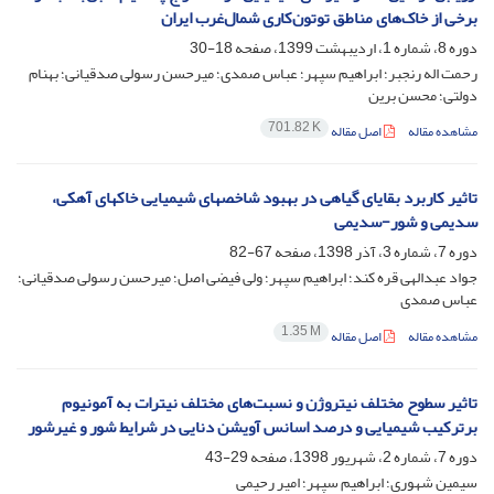
برخی از خاک‌های مناطق توتون‌کاری شمال‌غرب ایران
دوره 8، شماره 1، اردیبهشت 1399، صفحه
18-30
رحمت اله رنجبر؛ ابراهیم سپهر؛ عباس صمدی؛ میرحسن رسولی صدقیانی؛ بهنام
دولتی؛ محسن برین
701.82 K
مشاهده مقاله
اصل مقاله
تاثیر کاربرد بقایای گیاهی در بهبود شاخصهای شیمیایی خاکهای آهکی،
سدیمی و شور-سدیمی
دوره 7، شماره 3، آذر 1398، صفحه
67-82
جواد عبدالهی قره کند؛ ابراهیم سپهر؛ ولی فیضی اصل؛ میرحسن رسولی صدقیانی؛
عباس صمدی
1.35 M
مشاهده مقاله
اصل مقاله
تاثیر سطوح مختلف نیتروژن و نسبت‌های مختلف نیترات به آمونیوم
برترکیب شیمیایی و درصد اسانس آویشن دنایی در شرایط شور و غیرشور
دوره 7، شماره 2، شهریور 1398، صفحه
29-43
سیمین شهوری؛ ابراهیم سپهر؛ امیر رحیمی