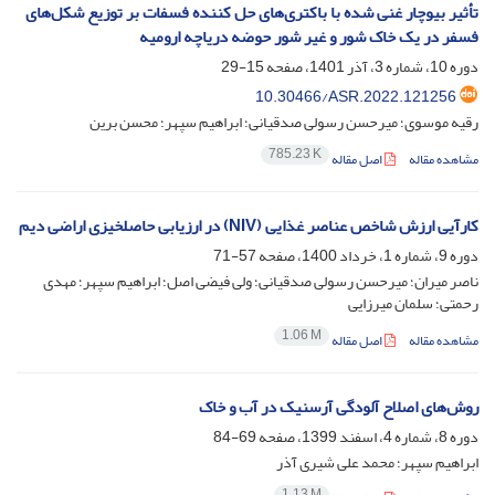
تأثیر بیوچار غنی شده با باکتری‌های حل کننده فسفات بر توزیع شکل‌های
فسفر در یک خاک‌ شور و غیر شور حوضه دریاچه ارومیه
دوره 10، شماره 3، آذر 1401، صفحه
15-29
10.30466/ASR.2022.121256
رقیه موسوی؛ میرحسن رسولی صدقیانی؛ ابراهیم سپهر؛ محسن برین
785.23 K
مشاهده مقاله
اصل مقاله
کارآیی ارزش شاخص عناصر غذایی (NIV) در ارزیابی حاصلخیزی اراضی دیم
دوره 9، شماره 1، خرداد 1400، صفحه
57-71
ناصر میران؛ میرحسن رسولی صدقیانی؛ ولی فیضی اصل؛ ابراهیم سپهر؛ مهدی
رحمتی؛ سلمان میرزایی
1.06 M
مشاهده مقاله
اصل مقاله
روش‌های اصلاح آلودگی آرسنیک در آب و خاک
دوره 8، شماره 4، اسفند 1399، صفحه
69-84
ابراهیم سپهر؛ محمد علی شیری آذر
1.13 M